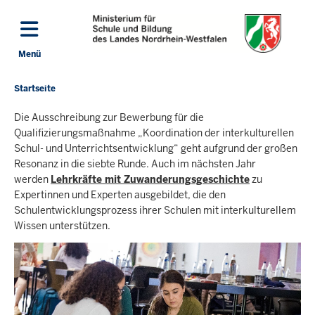
Direkt zum Inhalt
Menü
Navigation aktivieren/deaktivieren: Hauptmenü
Startseite
Sie
befinden
Die Ausschreibung zur Bewerbung für die
sich
Qualifizierungsmaßnahme „Koordination der interkulturellen
hier
Schul- und Unterrichtsentwicklung“ geht aufgrund der großen
Resonanz in die siebte Runde. Auch im nächsten Jahr
werden
Lehrkräfte mit Zuwanderungsgeschichte
zu
Expertinnen und Experten ausgebildet, die den
Schulentwicklungsprozess ihrer Schulen mit interkulturellem
Wissen unterstützen.