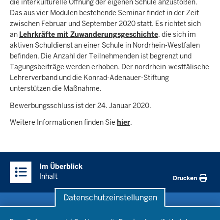
die interkulturelle Öffnung der eigenen Schule anzustoßen.
Das aus vier Modulen bestehende Seminar findet in der Zeit
zwischen Februar und September 2020 statt. Es richtet sich
an
Lehrkräfte mit Zuwanderungsgeschichte
, die sich im
aktiven Schuldienst an einer Schule in Nordrhein-Westfalen
befinden. Die Anzahl der Teilnehmenden ist begrenzt und
Tagungsbeiträge werden erhoben. Der nordrhein-westfälische
Lehrerverband und die Konrad-Adenauer-Stiftung
unterstützen die Maßnahme.
Bewerbungsschluss ist der 24. Januar 2020.
Weitere Informationen finden Sie
hier
.
Überblick:
Im Überblick
Inhalte
Inhalt
Drucken
Datenschutzeinstellungen
Datenschutzeinstellungen
Schule & Bildung