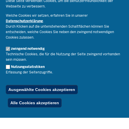
Diese Seite verwendet Cookies, um die Benutzerfreundlichkeit der
Webseite zu verbessern.
Schulorganisation
Ministerium
Welche Cookies wir setzen, erfahren Sie in unserer
Bildungsthemen
Datenschutzerklärung
.
Lehrkräfte
Ministerin Dorothee Feller
Durch Klicken auf die untenstehenden Schaltflächen können Sie
Presse
Recht
entscheiden, welche Cookies Sie neben den zwingend notwendigen
Staatssekretär Dr. Urban Mauer
Cookies zulassen.
Schulleben
Organisation
Pressemitteilungen
Service
Open Government
zwingend notwendig
Pressefotos
Technische Cookies, die für die Nutzung der Seite zwingend vorhanden
Bibliothek
Social Media
Schule(n) suchen
sein müssen.
Amtsblatt abonnieren
Veranstaltungen
Pressekontakt
Kontakt
Nutzungsstatistiken
Geschäftsbereich
Erfassung der Seitenzugriffe.
Der Weg zu uns
Karriere.MSB
Impressum
Publikationen
© 2026 Bildungsportal NRW
Ausgewählte Cookies akzeptieren
RSS-Feed
Below
Inhalt
Impressum
Datenschutz
Ferienordnung
Alle Cookies akzeptieren
Footer
Menu
Stellenfinder
Spezialangebote