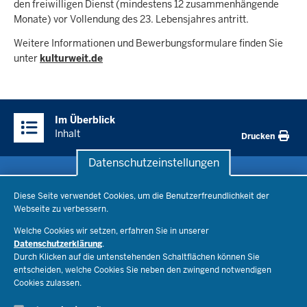
den freiwilligen Dienst (mindestens 12 zusammenhängende
Monate) vor Vollendung des 23. Lebensjahres antritt.
Weitere Informationen und Bewerbungsformulare finden Sie
unter
kulturweit.de
Überblick:
Im Überblick
Inhalte
Inhalt
Drucken
Datenschutzeinstellungen
Datenschutzeinstellungen
Schule & Bildung
Diese Seite verwendet Cookies, um die Benutzerfreundlichkeit der
Webseite zu verbessern.
Schulorganisation
Ministerium
Welche Cookies wir setzen, erfahren Sie in unserer
Bildungsthemen
Datenschutzerklärung
.
Lehrkräfte
Durch Klicken auf die untenstehenden Schaltflächen können Sie
Ministerin Dorothee Feller
Presse
Recht
entscheiden, welche Cookies Sie neben den zwingend notwendigen
Staatssekretär Dr. Urban Mauer
Cookies zulassen.
Schulleben
Organisation
Pressemitteilungen
Service