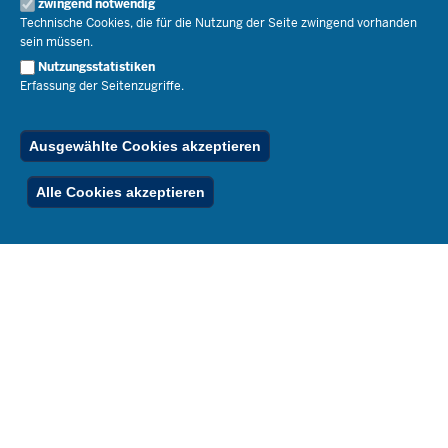
Open Government
zwingend notwendig
Pressefotos
Technische Cookies, die für die Nutzung der Seite zwingend vorhanden
Bibliothek
Social Media
Schule(n) suchen
sein müssen.
Amtsblatt abonnieren
Veranstaltungen
Pressekontakt
Kontakt
Nutzungsstatistiken
Geschäftsbereich
Erfassung der Seitenzugriffe.
Der Weg zu uns
Karriere.MSB
Impressum
Publikationen
© 2026 Bildungsportal NRW
Ausgewählte Cookies akzeptieren
RSS-Feed
Below
Inhalt
Impressum
Datenschutz
Ferienordnung
Alle Cookies akzeptieren
Footer
Menu
Stellenfinder
Spezialangebote