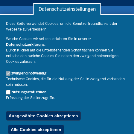
Datenschutzeinstellungen
Datenschutzeinstellungen
Schule & Bildung
Diese Seite verwendet Cookies, um die Benutzerfreundlichkeit der
Webseite zu verbessern.
Schulorganisation
Ministerium
Welche Cookies wir setzen, erfahren Sie in unserer
Bildungsthemen
Datenschutzerklärung
.
Lehrkräfte
Ministerin Dorothee Feller
Durch Klicken auf die untenstehenden Schaltflächen können Sie
Presse
Recht
entscheiden, welche Cookies Sie neben den zwingend notwendigen
Staatssekretär Dr. Urban Mauer
Cookies zulassen.
Schulleben
Organisation
Pressemitteilungen
Service
Open Government
zwingend notwendig
Pressefotos
Technische Cookies, die für die Nutzung der Seite zwingend vorhanden
Bibliothek
Social Media
Schule(n) suchen
sein müssen.
Amtsblatt abonnieren
Veranstaltungen
Pressekontakt
Kontakt
Nutzungsstatistiken
Geschäftsbereich
Erfassung der Seitenzugriffe.
Der Weg zu uns
Karriere.MSB
Impressum
Publikationen
© 2026 Bildungsportal NRW
Ausgewählte Cookies akzeptieren
RSS-Feed
Below
Inhalt
Impressum
Datenschutz
Ferienordnung
Alle Cookies akzeptieren
Footer