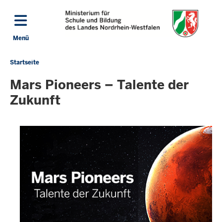
Direkt zum Inhalt
Menü
Navigation aktivieren/deaktivieren: Hauptmenü
Startseite
Sie
befinden
Mars Pioneers – Talente der
sich
Zukunft
hier