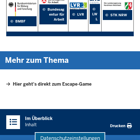
©
©
Bundesag
LW
entur für
©
LVR
©
STK NRW
L
Arbeit
©
BMBF
Mehr zum Thema
Hier geht's direkt zum Escape-Game
Überblick:
Im Überblick
Inhalte
Inhalt
Drucken
Datenschutzeinstellungen