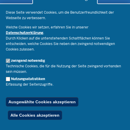
Datenschutzeinstellungen
Schule & Bildung
Diese Seite verwendet Cookies, um die Benutzerfreundlichkeit der
Webseite zu verbessern.
Schulorganisation
Ministerium
Welche Cookies wir setzen, erfahren Sie in unserer
Bildungsthemen
Datenschutzerklärung
.
Lehrkräfte
Ministerin Dorothee Feller
Durch Klicken auf die untenstehenden Schaltflächen können Sie
Presse
Recht
entscheiden, welche Cookies Sie neben den zwingend notwendigen
Staatssekretär Dr. Urban Mauer
Cookies zulassen.
Schulleben
Organisation
Pressemitteilungen
Service
Open Government
zwingend notwendig
Pressefotos
Technische Cookies, die für die Nutzung der Seite zwingend vorhanden
Bibliothek
Social Media
Schule(n) suchen
sein müssen.
Amtsblatt abonnieren
Veranstaltungen
Pressekontakt
Kontakt
Nutzungsstatistiken
Geschäftsbereich
Erfassung der Seitenzugriffe.
Der Weg zu uns
Karriere.MSB
Impressum
Publikationen
© 2026 Bildungsportal NRW
Ausgewählte Cookies akzeptieren
RSS-Feed
Below
Inhalt
Impressum
Datenschutz
Ferienordnung
Alle Cookies akzeptieren
Footer
Menu
Stellenfinder
Spezialangebote