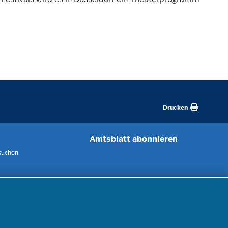
Drucken
Amtsblatt abonnieren
suchen
 uns
m
nen