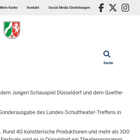
ader
Social
Faceboo
X/Tw
In
p
media
Mein Konto
Kontakt
Social Media Einstellungen
nu
settings
block
Suche
 dem Jungen Schauspiel Düsseldorf und dem Goethe-
Sonderausgabe des Landes-Schultheater-Treffens in
ce. Rund 40 künstlerische Produktionen und mehr als 300
 Festivals wird es in Düsseldorf ein Theaterprogramm