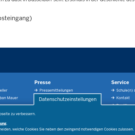
osteingang)
Presse
Service
eller
Pressemitteilungen
Schule(n) 
rban Mauer
Pressefotos
Kontakt
Datenschutzeinstellungen
Social Media
Der Weg zu
Pressekontakt
Impressu
bseite zu verbessern.
Publikatio
rung
.
RSS-Feed
cheiden, welche Cookies Sie neben den zwingend notwendigen Cookies zulassen.