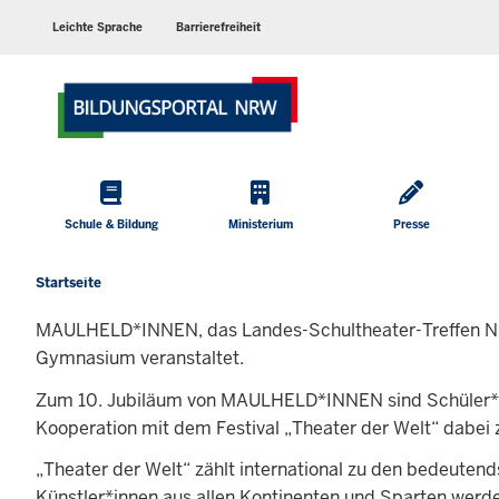
Barrierearme
Sprachen
Leichte Sprache
Barrierefreiheit
Hauptmenü
Schule & Bildung
Ministerium
Presse
Startseite
Sie
befinden
MAULHELD*INNEN, das Landes-Schultheater-Treffen NR
sich
Gymnasium veranstaltet.
hier
Zum 10. Jubiläum von MAULHELD*INNEN sind Schüler*in
Kooperation mit dem Festival „Theater der Welt“ dabei z
„Theater der Welt“ zählt international zu den bedeuten
Künstler*innen aus allen Kontinenten und Sparten werde