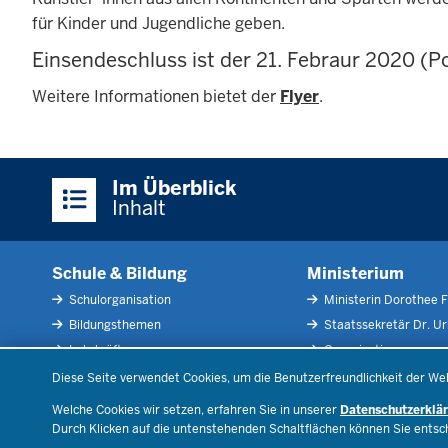
für Kinder und Jugendliche geben.
Einsendeschluss ist der 21. Febraur 2020 (P
Weitere Informationen bietet der
Flyer
.
Überblick:
Im Überblick
Inhalte
Inhalt
Schule & Bildung
Ministerium
Schulorganisation
Ministerin Dorothee F
Bildungsthemen
Staatssekretär Dr. U
Lehrkräfte
Organisation
Datenschutzeinstellungen
Recht
Open Government
Diese Seite verwendet Cookies, um die Benutzerfreundlichkeit der We
Schulleben
Bibliothek
Welche Cookies wir setzen, erfahren Sie in unserer
Datenschutzerklä
Veranstaltungen
Durch Klicken auf die untenstehenden Schaltflächen können Sie ents