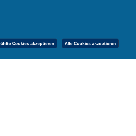
nung
er
gebote
Inhalt
Impressum
Datenschutz
hlte Cookies akzeptieren
Alle Cookies akzeptieren