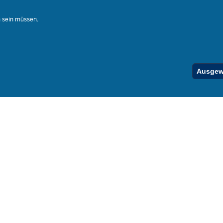
Ferienord
Stellenfind
n sein müssen.
Spezialan
Below
Ausgewä
Footer
Menu