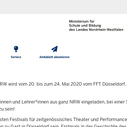
He
Direkt zum Inhalt
To
Me
Service
Amtsblatt abonnieren
W wird vom 20. bis zum 24. Mai 2020 vom FFT Düsseldorf,
nen und Lehrer*innen aus ganz NRW eingeladen, bei einer 
u sein!
dsten Festivals für zeitgenössisches Theater und Performan
n zu Gast in Düsseldorf sein. Erstmals in der Geschichte des