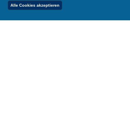
Ferienordnung
Alle Cookies akzeptieren
Footer
Menu
Stellenfinder
Spezialangebote