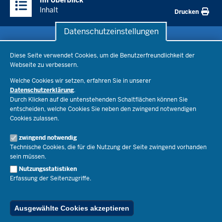
Im Überblick
Inhalte
Inhalt
Drucken
Datenschutzeinstellungen
Datenschutzeinstellungen
Schule & Bildung
Diese Seite verwendet Cookies, um die Benutzerfreundlichkeit der
Webseite zu verbessern.
Schulorganisation
Ministerium
Welche Cookies wir setzen, erfahren Sie in unserer
Bildungsthemen
Datenschutzerklärung
.
Lehrkräfte
Ministerin Dorothee Feller
Durch Klicken auf die untenstehenden Schaltflächen können Sie
Presse
Recht
entscheiden, welche Cookies Sie neben den zwingend notwendigen
Staatssekretär Dr. Urban Mauer
Cookies zulassen.
Schulleben
Organisation
Pressemitteilungen
Service
Open Government
zwingend notwendig
Pressefotos
Technische Cookies, die für die Nutzung der Seite zwingend vorhanden
Bibliothek
Social Media
Schule(n) suchen
sein müssen.
Amtsblatt abonnieren
Veranstaltungen
Pressekontakt
Kontakt
Nutzungsstatistiken
Geschäftsbereich
Erfassung der Seitenzugriffe.
Der Weg zu uns
Karriere.MSB
Impressum
Publikationen
© 2026 Bildungsportal NRW
Ausgewählte Cookies akzeptieren
RSS-Feed
Below
Inhalt
Impressum
Datenschutz