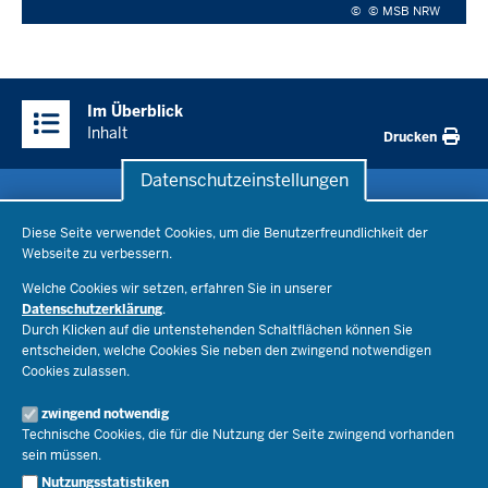
©
© MSB NRW
Überblick:
Im Überblick
Inhalte
Inhalt
Drucken
Datenschutzeinstellungen
Datenschutzeinstellungen
Schule & Bildung
Diese Seite verwendet Cookies, um die Benutzerfreundlichkeit der
Webseite zu verbessern.
Schulorganisation
Ministerium
Welche Cookies wir setzen, erfahren Sie in unserer
Bildungsthemen
Datenschutzerklärung
.
Lehrkräfte
Ministerin Dorothee Feller
Durch Klicken auf die untenstehenden Schaltflächen können Sie
Presse
Recht
entscheiden, welche Cookies Sie neben den zwingend notwendigen
Staatssekretär Dr. Urban Mauer
Cookies zulassen.
Schulleben
Organisation
Pressemitteilungen
Service
Open Government
zwingend notwendig
Pressefotos
Technische Cookies, die für die Nutzung der Seite zwingend vorhanden
Bibliothek
Social Media
Schule(n) suchen
sein müssen.
Amtsblatt abonnieren
Veranstaltungen
Pressekontakt
Kontakt
Nutzungsstatistiken