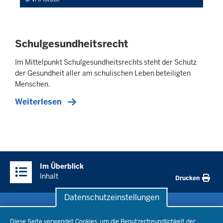
Schulgesundheitsrecht
Im Mittelpunkt Schulgesundheitsrechts steht der Schutz
der Gesundheit aller am schulischen Leben beteiligten
Menschen.
Weiterlesen
Überblick:
Im Überblick
Inhalte
Inhalt
Drucken
Datenschutzeinstellungen
Datenschutzeinstellungen
Schule & Bildung
Diese Seite verwendet Cookies, um die Benutzerfreundlichkeit der