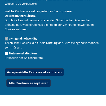
Webseite zu verbessern.
Schulorganisation
Ministerium
Welche Cookies wir setzen, erfahren Sie in unserer
Bildungsthemen
Datenschutzerklärung
.
Lehrkräfte
Durch Klicken auf die untenstehenden Schaltflächen können Sie
Ministerin Dorothee Feller
Presse
Recht
entscheiden, welche Cookies Sie neben den zwingend notwendigen
Staatssekretär Dr. Urban Mauer
Cookies zulassen.
Schulleben
Organisation
Pressemitteilungen
Service
Open Government
zwingend notwendig
Pressefotos
Technische Cookies, die für die Nutzung der Seite zwingend vorhanden
Bibliothek
Social Media
Schule(n) suchen
sein müssen.
Amtsblatt abonnieren
Veranstaltungen
Pressekontakt
Kontakt
Nutzungsstatistiken
Geschäftsbereich
Erfassung der Seitenzugriffe.
Der Weg zu uns
Karriere.MSB
Impressum
Publikationen
© 2026 Bildungsportal NRW
Ausgewählte Cookies akzeptieren
RSS-Feed
Below
Inhalt
Impressum
Datenschutz
Ferienordnung
Alle Cookies akzeptieren
Footer
Menu
Stellenfinder
Spezialangebote