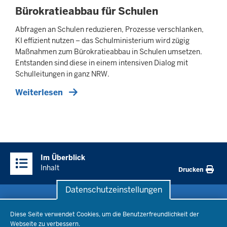
Bürokratieabbau für Schulen
Abfragen an Schulen reduzieren, Prozesse verschlanken,
KI effizient nutzen – das Schulministerium wird zügig
Maßnahmen zum Bürokratieabbau in Schulen umsetzen.
Entstanden sind diese in einem intensiven Dialog mit
Schulleitungen in ganz NRW.
Weiterlesen
Überblick:
Im Überblick
Inhalte
Inhalt
Drucken
Datenschutzeinstellungen
Datenschutzeinstellungen
Schule & Bildung
Diese Seite verwendet Cookies, um die Benutzerfreundlichkeit der
Webseite zu verbessern.