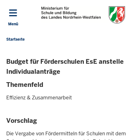
Direkt zum Inhalt
Menü
Navigation aktivieren/deaktivieren: Hauptmenü
Startseite
Sie
befinden
sich
Budget für Förderschulen EsE anstelle
hier
Individualanträge
Themenfeld
Effizienz & Zusammenarbeit
Vorschlag
Die Vergabe von Fördermitteln für Schulen mit dem