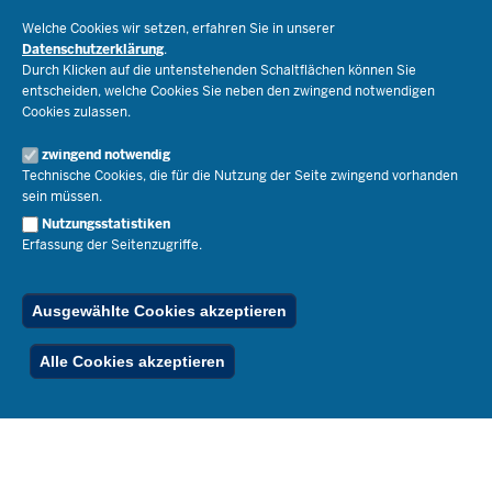
Schulorganisation
Ministerium
Welche Cookies wir setzen, erfahren Sie in unserer
Bildungsthemen
Datenschutzerklärung
.
Lehrkräfte
Ministerin Dorothee Feller
Durch Klicken auf die untenstehenden Schaltflächen können Sie
Presse
Recht
entscheiden, welche Cookies Sie neben den zwingend notwendigen
Staatssekretär Dr. Urban Mauer
Cookies zulassen.
Schulleben
Organisation
Pressemitteilungen
Service
Open Government
zwingend notwendig
Pressefotos
Technische Cookies, die für die Nutzung der Seite zwingend vorhanden
Bibliothek
Social Media
Schule(n) suchen
sein müssen.
Amtsblatt abonnieren
Veranstaltungen
Pressekontakt
Kontakt
Nutzungsstatistiken
Geschäftsbereich
Erfassung der Seitenzugriffe.
Der Weg zu uns
Karriere.MSB
Impressum
Publikationen
© 2026 Bildungsportal NRW
Ausgewählte Cookies akzeptieren
RSS-Feed
Below
Inhalt
Impressum
Datenschutz
Ferienordnung
Alle Cookies akzeptieren
Footer
Menu
Stellenfinder
Spezialangebote