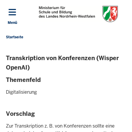
Direkt zum Inhalt
Menü
Navigation aktivieren/deaktivieren: Hauptmenü
Startseite
Sie
befinden
sich
Transkription von Konferenzen (Wisper
hier
OpenAI)
Themenfeld
Digitalisierung
Vorschlag
Zur Transkription z. B. von Konferenzen sollte eine