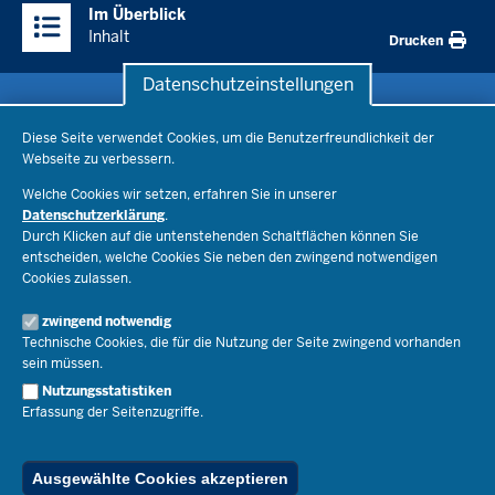
Im Überblick
Inhalte
Inhalt
Drucken
Datenschutzeinstellungen
Datenschutzeinstellungen
Schule & Bildung
Diese Seite verwendet Cookies, um die Benutzerfreundlichkeit der
Webseite zu verbessern.
Schulorganisation
Ministerium
Welche Cookies wir setzen, erfahren Sie in unserer
Bildungsthemen
Datenschutzerklärung
.
Lehrkräfte
Ministerin Dorothee Feller
Durch Klicken auf die untenstehenden Schaltflächen können Sie
Presse
Recht
entscheiden, welche Cookies Sie neben den zwingend notwendigen
Staatssekretär Dr. Urban Mauer
Cookies zulassen.
Schulleben
Organisation
Pressemitteilungen
Service
Open Government
zwingend notwendig
Pressefotos
Technische Cookies, die für die Nutzung der Seite zwingend vorhanden
Bibliothek
Social Media
Schule(n) suchen
sein müssen.
Amtsblatt abonnieren
Veranstaltungen
Pressekontakt
Kontakt
Nutzungsstatistiken
Geschäftsbereich
Erfassung der Seitenzugriffe.
Der Weg zu uns
Karriere.MSB
Impressum
Publikationen
© 2026 Bildungsportal NRW
Ausgewählte Cookies akzeptieren