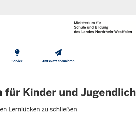
He
Direkt zum Inhalt
To
Me
Service
Amtsblatt abonnieren
für Kinder und Jugendlic
fen Lernlücken zu schließen