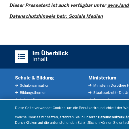
Dieser Pressetext ist auch verfügbar unter
www.land
Datenschutzhinweis betr. Soziale Medien
Überblick:
Im Überblick
Inhalte
Inhalt
Schule & Bildung
Ministerium
Schulorganisation
Ministerin Dorothee F
Bildungsthemen
Staatssekretär Dr. U
Lehrkräfte
Organisation
Datenschutzeinstellungen
Recht
Open Government
Diese Seite verwendet Cookies, um die Benutzerfreundlichkeit der We
Schulleben
Bibliothek
Welche Cookies wir setzen, erfahren Sie in unserer
Datenschutzerklä
Veranstaltungen
Durch Klicken auf die untenstehenden Schaltflächen können Sie ents
Geschäftsbereich