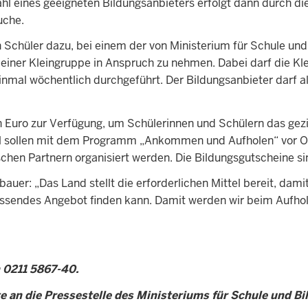
l eines geeigneten Bildungsanbieters erfolgt dann durch die
uche.
n Schüler dazu, bei einem der von Ministerium für Schule u
in einer Kleingruppe in Anspruch zu nehmen. Dabei darf die 
einmal wöchentlich durchgeführt. Der Bildungsanbieter darf al
n Euro zur Verfügung, um Schülerinnen und Schülern das ge
tel sollen mit dem Programm „Ankommen und Aufholen“ vor Or
schen Partnern organisiert werden. Die Bildungsgutscheine si
uer: „Das Land stellt die erforderlichen Mittel bereit, dami
passendes Angebot finden kann. Damit werden wir beim Aufh
n 0211 5867-40.
te an die Pressestelle des Ministeriums für Schule und B