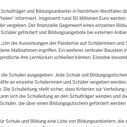
, Schulträger und Bildungsanbieter in Nordrhein-Westfalen ü
en“ informiert. Insgesamt rund 50 Millionen Euro werden i
er vergeben. Der finanzielle Gegenwert eines einzelnen Bil
d Schüler gefördert und Bildungsangebote bei externen Anb
: „Um die Auswirkungen der Pandemie auf Schülerinnen und S
iedene Maßnahmen ergriffen. Ein weiterer zentraler Baustein
ugendliche ihre Lernlücken schließen können. Einzelne beson
die Schulen ausgegeben. Jede Schule soll Bildungsgutschein
äfte an einzelne Schülerinnen und Schüler vergeben werden. 
ie Schulleitung stellt sicher, dass Kriterien zur Verteilung
kann sich die Schulleitung an den Schulträger wenden und di
Schüler, die über einen Bildungsgutschein gefördert werden 
für Schule und Bildung eine Liste von Bildungsanbietern, die