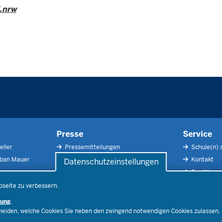
.nrw
Presse
Service
eller
Pressemitteilungen
Schule(n) 
rban Mauer
Pressefotos
Kontakt
Datenschutzeinstellungen
Social Media
Der Weg zu
Pressekontakt
Impressu
bseite zu verbessern.
Publikatio
rung
.
RSS-Feed
cheiden, welche Cookies Sie neben den zwingend notwendigen Cookies zulassen.
Ferienord