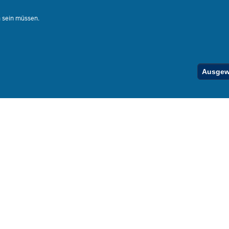
Stellenfind
n sein müssen.
Spezialan
Below
Ausgewä
Footer
Menu