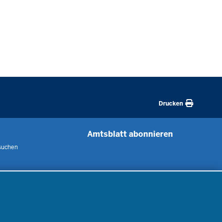
Drucken
Amtsblatt abonnieren
suchen
 uns
m
nen
nung