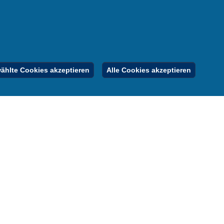
er
gebote
Inhalt
Impressum
Datenschutz
hlte Cookies akzeptieren
Alle Cookies akzeptieren