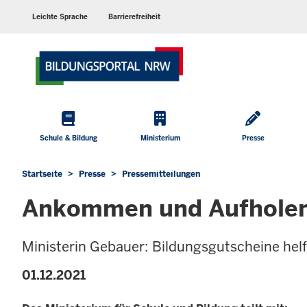
Barrierearme
Sprachen
Leichte Sprache
Barrierefreiheit
Hauptmenü
Schule & Bildung
Ministerium
Presse
Startseite
Presse
Pressemitteilungen
Sie
befinden
Ankommen und Aufholen 
sich
hier
Ministerin Gebauer: Bildungsgutscheine hel
01.12.2021