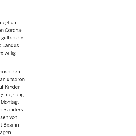
möglich
en Corona-
gelten die
s Landes
iwillig
ehnen den
 an unseren
uf Kinder
ngsregelung
 Montag,
 besonders
sen von
it Beginn
ragen