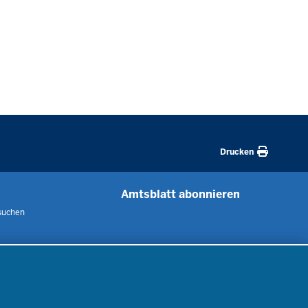
Drucken
Amtsblatt abonnieren
suchen
 uns
m
nen