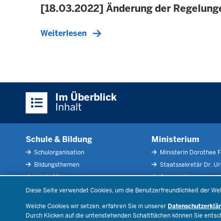
[18.03.2022] Änderung der Regelunge
Weiterlesen
Überblick:
Im Überblick
Inhalte
Inhalt
Schule & Bildung
Ministerium
Schulorganisation
Ministerin Dorothee F
Bildungsthemen
Staatssekretär Dr. U
Lehrkräfte
Organisation
Datenschutzeinstellungen
Recht
Open Government
Diese Seite verwendet Cookies, um die Benutzerfreundlichkeit der We
Schulleben
Bibliothek
Welche Cookies wir setzen, erfahren Sie in unserer
Datenschutzerklä
Veranstaltungen
Durch Klicken auf die untenstehenden Schaltflächen können Sie ents