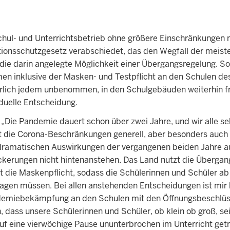
Schul- und Unterrichtsbetrieb ohne größere Einschränkungen 
tionsschutzgesetz verabschiedet, das den Wegfall der meist
ie darin angelegte Möglichkeit einer Übergangsregelung. So 
en inklusive der Masken- und Testpflicht an den Schulen de
türlich jedem unbenommen, in den Schulgebäuden weiterhin fre
iduelle Entscheidung.
 „Die Pandemie dauert schon über zwei Jahre, und wir alle s
t die Corona-Beschränkungen generell, aber besonders auch
 dramatischen Auswirkungen der vergangenen beiden Jahre a
ckerungen nicht hintenanstehen. Das Land nutzt die Überga
die Maskenpflicht, sodass die Schülerinnen und Schüler ab
ragen müssen. Bei allen anstehenden Entscheidungen ist mir
demiebekämpfung an den Schulen mit den Öffnungsbeschlüs
, dass unsere Schülerinnen und Schüler, ob klein ob groß, se
uf eine vierwöchige Pause ununterbrochen im Unterricht get