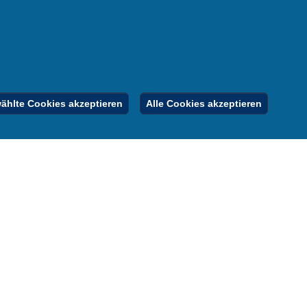
nung
er
gebote
Inhalt
Impressum
Datenschutz
hlte Cookies akzeptieren
Alle Cookies akzeptieren