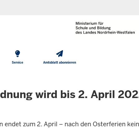
He
Direkt zum Inhalt
To
Me
Service
Amtsblatt abonnieren
nung wird bis 2. April 20
n endet zum 2. April – nach den Osterferien kei