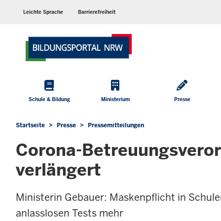
Barrierearme
Sprachen
Leichte Sprache
Barrierefreiheit
Hauptmenü
Schule & Bildung
Ministerium
Presse
Startseite
Presse
Pressemitteilungen
Sie
befinden
Corona-Betreuungsverord
sich
hier
verlängert
Ministerin Gebauer: Maskenpflicht in Schule
anlasslosen Tests mehr