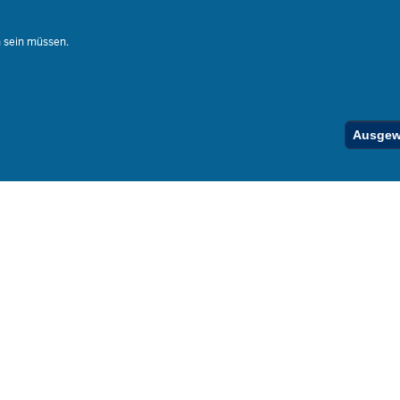
Ferienord
Stellenfind
n sein müssen.
Spezialan
Below
Ausgewä
Footer
Menu