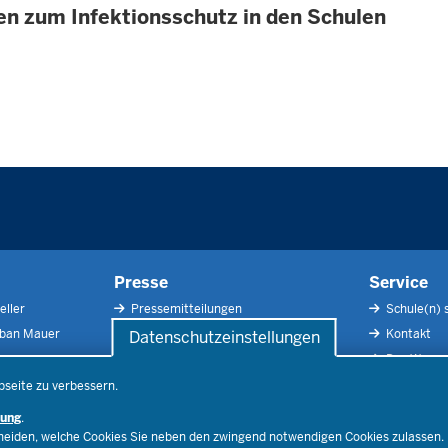
n zum Infektionsschutz in den Schulen
Presse
Service
eller
Pressemitteilungen
Schule(n) 
rban Mauer
Pressefotos
Kontakt
Datenschutzeinstellungen
Social Media
Der Weg zu
Pressekontakt
Impressu
bseite zu verbessern.
Publikatio
rung
.
RSS-Feed
cheiden, welche Cookies Sie neben den zwingend notwendigen Cookies zulassen.