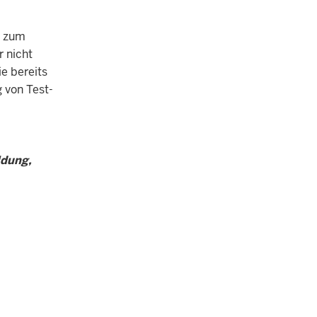
s zum
r nicht
e bereits
 von Test-
ldung,