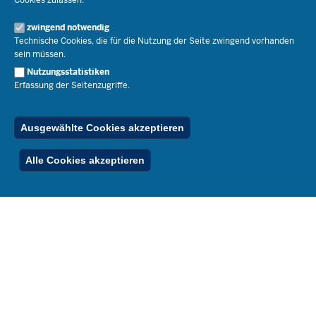
Schulleben
Organisation
Pressemitteilungen
Service
Open Government
zwingend notwendig
Pressefotos
Technische Cookies, die für die Nutzung der Seite zwingend vorhanden
Bibliothek
Social Media
Schule(n) suchen
sein müssen.
Amtsblatt abonnieren
Veranstaltungen
Pressekontakt
Kontakt
Nutzungsstatistiken
Geschäftsbereich
Erfassung der Seitenzugriffe.
Der Weg zu uns
Karriere.MSB
Impressum
Publikationen
© 2026 Bildungsportal NRW
Ausgewählte Cookies akzeptieren
RSS-Feed
Below
Inhalt
Impressum
Datenschutz
Ferienordnung
Alle Cookies akzeptieren
Footer
Menu
Stellenfinder
Spezialangebote