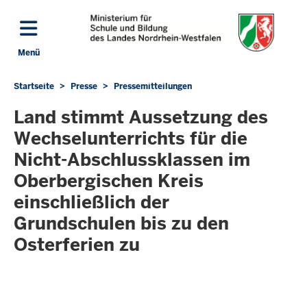
Direkt zum Inhalt
Menü
Navigation aktivieren/deaktivieren: Hauptmenü
Startseite
Presse
Pressemitteilungen
Sie
befinden
Land stimmt Aussetzung des
sich
Wechselunterrichts für die
hier
Nicht-Abschlussklassen im
Oberbergischen Kreis
einschließlich der
Grundschulen bis zu den
Osterferien zu