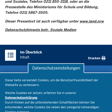
und Soziales, Telefon 0211 855-3118, oder an die
Pressestelle des Ministeriums für Schule und Bildung,
Telefon 0211 5867-3505.
Dieser Pressetext ist auch verfügbar unter
www.land.nrw
Datenschutzhinweis betr. Soziale Medien
Überblick:
Im Überblick
Inhalte
Inhalt
Drucken
Datenschutzeinstellungen
Datenschutzeinstellungen
Schule & Bildung
Diese Seite verwendet Cookies, um die Benutzerfreundlichkeit der
Webseite zu verbessern.
Schulorganisation
Ministerium
Welche Cookies wir setzen, erfahren Sie in unserer
Bildungsthemen
Datenschutzerklärung
.
Lehrkräfte
Ministerin Dorothee Feller
Durch Klicken auf die untenstehenden Schaltflächen können Sie
Presse
Recht
entscheiden, welche Cookies Sie neben den zwingend notwendigen
Staatssekretär Dr. Urban Mauer
Cookies zulassen.