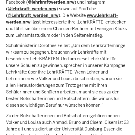
Facebook (
@lehrkraftwerden.nrw
) und Instagram
(
@lehrkraft_werden.nrw
) sowie auf YouTube
(@Lehrkraft_werden_nrw
). Die Website
www.lehrkraft-
werden.nrw
lässt Interessierte ihre ‚LehrKRÄFTE‘ entdecken
und führt sie über einen Chancen-Rechner mit wenigen Klicks
zum Lehramtsstudium oder in den Seiteneinstieg.
Schulministerin Dorothee Feller: „Um dem Lehrkräftemangel
wirksam zu begegnen, brauchen wir Lehrkräfte mit
besonderen LehrKRÄFTEN. Und um diese Lehrkräfte für
unsere Schulen zu gewinnen, sprechen in unserer Kampagne
Lehrkräfte über ihre LehrKRÄFTE. Wenn Lehrer und
Lehrerinnen wie Volker und Louisa beschreiben, warum sie
allen Herausforderungen zum Trotz gerne mit ihren
Schülerinnen und Schülern arbeiten, macht sie das zu den
besten Botschafterinnen und Botschaftern, die wir uns für
diesen so wichtigen Beruf nur wünschen können.“
Zu den Botschafterinnen und Botschaftern gehören neben
Volker und Louisa auch Ahmad, Bruno und Cisem. Cisem ist 23
Jahre alt und studiert an der Universität Duisburg-Essen die