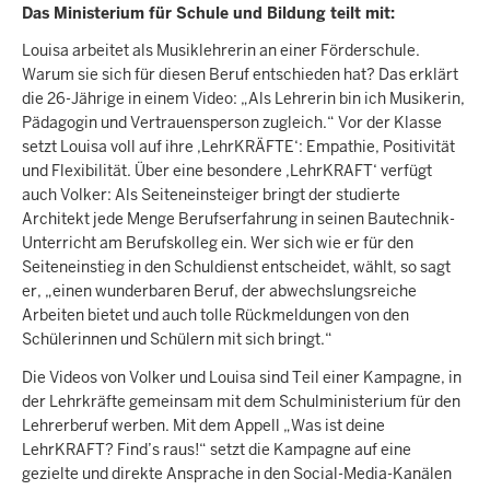
Das Ministerium für Schule und Bildung teilt mit:
Louisa arbeitet als Musiklehrerin an einer Förderschule.
Warum sie sich für diesen Beruf entschieden hat? Das erklärt
die 26-Jährige in einem Video: „Als Lehrerin bin ich Musikerin,
Pädagogin und Vertrauensperson zugleich.“ Vor der Klasse
setzt Louisa voll auf ihre ‚LehrKRÄFTE‘: Empathie, Positivität
und Flexibilität. Über eine besondere ‚LehrKRAFT‘ verfügt
auch Volker: Als Seiteneinsteiger bringt der studierte
Architekt jede Menge Berufserfahrung in seinen Bautechnik-
Unterricht am Berufskolleg ein. Wer sich wie er für den
Seiteneinstieg in den Schuldienst entscheidet, wählt, so sagt
er, „einen wunderbaren Beruf, der abwechslungsreiche
Arbeiten bietet und auch tolle Rückmeldungen von den
Schülerinnen und Schülern mit sich bringt.“
Die Videos von Volker und Louisa sind Teil einer Kampagne, in
der Lehrkräfte gemeinsam mit dem Schulministerium für den
Lehrerberuf werben. Mit dem Appell „Was ist deine
LehrKRAFT? Find’s raus!“ setzt die Kampagne auf eine
gezielte und direkte Ansprache in den Social-Media-Kanälen