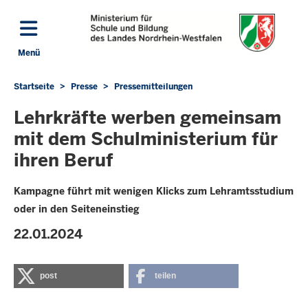
Direkt zum Inhalt
Menü
Navigation aktivieren/deaktivieren: Hauptmenü
Startseite
Presse
Pressemitteilungen
Sie
befinden
Lehrkräfte werben gemeinsam
sich
mit dem Schulministerium für
hier
ihren Beruf
Kampagne führt mit wenigen Klicks zum Lehramtsstudium
oder in den Seiteneinstieg
22.01.2024
post
teilen