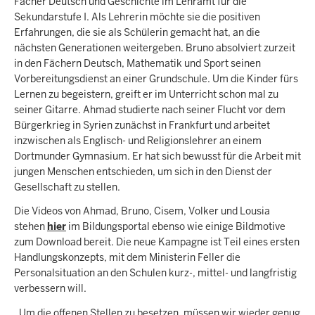
Fächer Deutsch und Geschichte im Lehramt für die
Sekundarstufe I. Als Lehrerin möchte sie die positiven
Erfahrungen, die sie als Schülerin gemacht hat, an die
nächsten Generationen weitergeben. Bruno absolviert zurzeit
in den Fächern Deutsch, Mathematik und Sport seinen
Vorbereitungsdienst an einer Grundschule. Um die Kinder fürs
Lernen zu begeistern, greift er im Unterricht schon mal zu
seiner Gitarre. Ahmad studierte nach seiner Flucht vor dem
Bürgerkrieg in Syrien zunächst in Frankfurt und arbeitet
inzwischen als Englisch- und Religionslehrer an einem
Dortmunder Gymnasium. Er hat sich bewusst für die Arbeit mit
jungen Menschen entschieden, um sich in den Dienst der
Gesellschaft zu stellen.
Die Videos von Ahmad, Bruno, Cisem, Volker und Lousia
stehen
hier
im Bildungsportal ebenso wie einige Bildmotive
zum Download bereit. Die neue Kampagne ist Teil eines ersten
Handlungskonzepts, mit dem Ministerin Feller die
Personalsituation an den Schulen kurz-, mittel- und langfristig
verbessern will.
„Um die offenen Stellen zu besetzen, müssen wir wieder genug