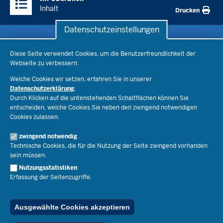
Inhalte
Inhalt
Drucken
Datenschutzeinstellungen
Datenschutzeinstellungen
Schule & Bildung
Diese Seite verwendet Cookies, um die Benutzerfreundlichkeit der
Webseite zu verbessern.
Schulorganisation
Ministerium
Welche Cookies wir setzen, erfahren Sie in unserer
Bildungsthemen
Datenschutzerklärung
.
Lehrkräfte
Durch Klicken auf die untenstehenden Schaltflächen können Sie
Ministerin Dorothee Feller
Presse
Recht
entscheiden, welche Cookies Sie neben den zwingend notwendigen
Staatssekretär Dr. Urban Mauer
Cookies zulassen.
Schulleben
Organisation
Pressemitteilungen
Service
Open Government
zwingend notwendig
Pressefotos
Technische Cookies, die für die Nutzung der Seite zwingend vorhanden
Bibliothek
Social Media
Schule(n) suchen
sein müssen.
Amtsblatt abonnieren
Veranstaltungen
Pressekontakt
Kontakt
Nutzungsstatistiken
Geschäftsbereich
Erfassung der Seitenzugriffe.
Der Weg zu uns
Karriere.MSB
Impressum
Publikationen
© 2026 Bildungsportal NRW
Ausgewählte Cookies akzeptieren
RSS-Feed
Below
Inhalt
Impressum
Datenschutz