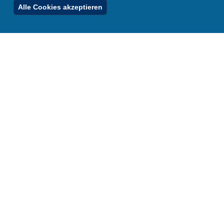
Ferienordnung
Alle Cookies akzeptieren
Footer
Menu
Stellenfinder
Spezialangebote