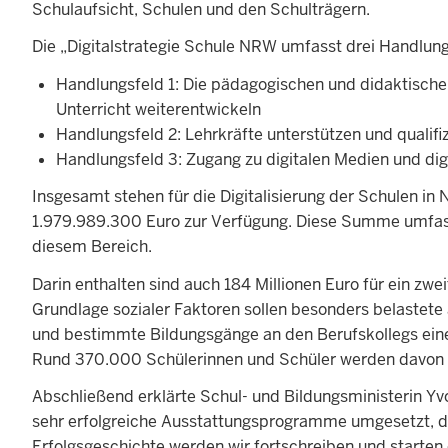
Schulaufsicht, Schulen und den Schulträgern.
Die „Digitalstrategie Schule NRW umfasst drei Handlung
Handlungsfeld 1: Die pädagogischen und didaktischen
Unterricht weiterentwickeln
Handlungsfeld 2: Lehrkräfte unterstützen und qualifi
Handlungsfeld 3: Zugang zu digitalen Medien und digi
Insgesamt stehen für die Digitalisierung der Schulen in
1.979.989.300 Euro zur Verfügung. Diese Summe umfasst 
diesem Bereich.
Darin enthalten sind auch 184 Millionen Euro für ein z
Grundlage sozialer Faktoren sollen besonders belastete
und bestimmte Bildungsgänge an den Berufskollegs eine 
Rund 370.000 Schülerinnen und Schüler werden davon 
Abschließend erklärte Schul- und Bildungsministerin Y
sehr erfolgreiche Ausstattungsprogramme umgesetzt, die 
Erfolgsgeschichte werden wir fortschreiben und starte