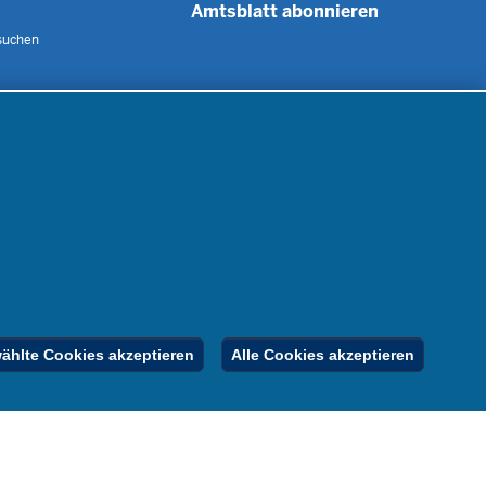
Amtsblatt abonnieren
suchen
 uns
m
nen
nung
er
gebote
Inhalt
Impressum
Datenschutz
hlte Cookies akzeptieren
Alle Cookies akzeptieren