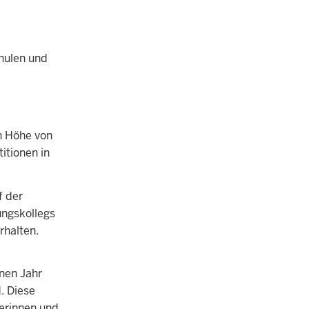
chulen und
in Höhe von
itionen in
f der
ungskollegs
rhalten.
nen Jahr
. Diese
lerinnen und