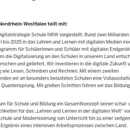
ordrhein-Westfalen teilt mit:
gitalstrategie Schule NRW vorgestellt. Rund zwei Milliarden
 bis 2025 in das Lehren und Lernen mit digitalen Medien inve
rogramm für Schülerinnen und Schüler mit digitalen Endgerä
um die Digitalisierung an den Schulen in unserem Land entsc
ochen und geliefert. Wir investieren in die digitale Zukunft 
ig wie Lesen, Schreiben und Rechnen. Mit einem zweiten
den wir an besonders belasteten Schulen eine Vollausstattu
er Quantensprung. Mit großen Schritten führen wir das Bildu
rium für Schule und Bildung ein Gesamtkonzept seiner schul-
keiten für das „Lehren und Lernen in der digitalen Welt“ vor
chule und Modernisierung von Unterricht hin zu einer zeitg
st Ergebnis eines intensiven Arbeitsprozesses zwischen Land,