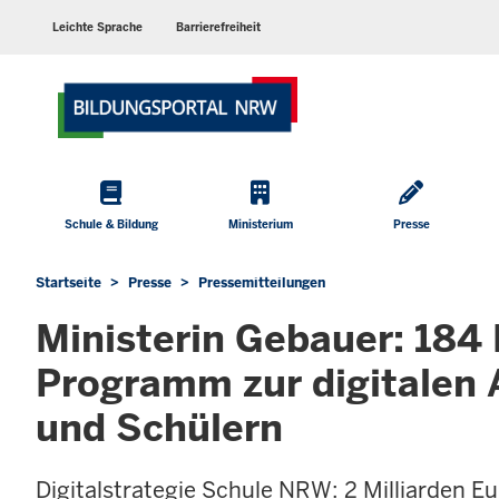
Barrierearme
Sprachen
Leichte Sprache
Barrierefreiheit
Hauptmenü
Schule & Bildung
Ministerium
Presse
Startseite
Presse
Pressemitteilungen
Sie
befinden
Ministerin Gebauer: 184 
sich
hier
Programm zur digitalen 
und Schülern
Digitalstrategie Schule NRW: 2 Milliarden Eu