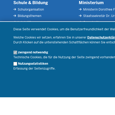
Schule & Bildung
Ministerium
Schulorganisation
Ministerin Dorothee F
Bildungsthemen
Staatssekretär Dr. U
Lehrkräfte
Organisation
Datenschutzeinstellungen
Recht
Open Government
Diese Seite verwendet Cookies, um die Benutzerfreundlichkeit der We
Schulleben
Bibliothek
Welche Cookies wir setzen, erfahren Sie in unserer
Datenschutzerklä
Veranstaltungen
Durch Klicken auf die untenstehenden Schaltflächen können Sie ents
Geschäftsbereich
zwingend notwendig
Karriere.MSB
Technische Cookies, die für die Nutzung der Seite zwingend vorhande
Nutzungsstatistiken
Erfassung der Seitenzugriffe.
© 2026 Bildungsportal NRW