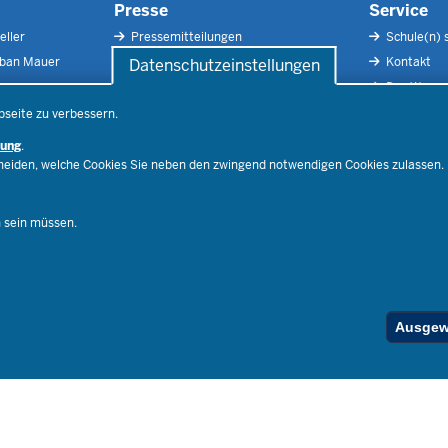
Presse
Service
eller
Pressemitteilungen
Schule(n) 
rban Mauer
Pressefotos
Kontakt
Datenschutzeinstellungen
Social Media
Der Weg zu
Pressekontakt
Impressu
bseite zu verbessern.
Publikatio
rung
.
RSS-Feed
cheiden, welche Cookies Sie neben den zwingend notwendigen Cookies zulassen.
Ferienord
Stellenfind
n sein müssen.
Spezialan
Below
Ausgewä
Footer
Menu