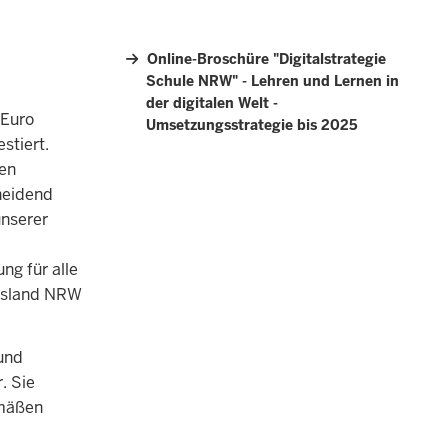
Online-Broschüre "Digitalstrategie
Schule NRW" - Lehren und Lernen in
der digitalen Welt -
 Euro
Umsetzungsstrategie bis 2025
stiert.
ten
heidend
unserer
ng für alle
ngsland NRW
 und
. Sie
emäßen