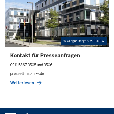
0
Gregor Berger/MSB NRW
Kontakt für Presseanfragen
0211 5867 3505 und 3506
presse@msb.nrw.de
Weiterlesen
Überblick: