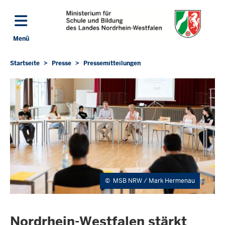
Direkt zum Inhalt
Menü
Navigation aktivieren/deaktivieren: Hauptmenü
Startseite
Presse
Pressemitteilungen
Sie
befinden
sich
hier
©
MSB NRW / Mark Hermenau
Nordrhein-Westfalen stärkt