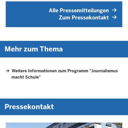
g
0
4
T
T
,
2
0
Alle Pressemitteilungen
E
7
6
Zum Pressekontakt
I
A
-
L
U
u
0
N
g
2
G
u
:
Mehr zum Thema
s
4
t
0
2
Weitere Informationen zum Programm "Journalismus
0
macht Schule"
2
6
-
0
Pressekontakt
2
:
4