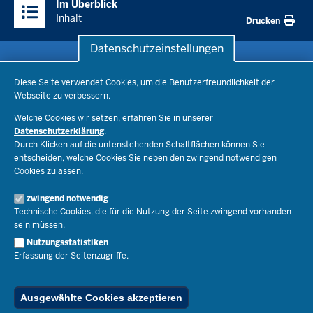
Im Überblick
Inhalte
Inhalt
Drucken
Datenschutzeinstellungen
Datenschutzeinstellungen
Schule & Bildung
Diese Seite verwendet Cookies, um die Benutzerfreundlichkeit der
Webseite zu verbessern.
Schulorganisation
Ministerium
Welche Cookies wir setzen, erfahren Sie in unserer
Bildungsthemen
Datenschutzerklärung
.
Lehrkräfte
Ministerin Dorothee Feller
Durch Klicken auf die untenstehenden Schaltflächen können Sie
Presse
Recht
entscheiden, welche Cookies Sie neben den zwingend notwendigen
Staatssekretär Dr. Urban Mauer
Cookies zulassen.
Schulleben
Organisation
Pressemitteilungen
Service
Open Government
zwingend notwendig
Pressefotos
Technische Cookies, die für die Nutzung der Seite zwingend vorhanden
Bibliothek
Social Media
Schule(n) suchen
sein müssen.
Amtsblatt abonnieren
Veranstaltungen
Pressekontakt
Kontakt
Nutzungsstatistiken
Geschäftsbereich
Erfassung der Seitenzugriffe.
Der Weg zu uns
Karriere.MSB
Impressum
Publikationen
© 2026 Bildungsportal NRW
Ausgewählte Cookies akzeptieren
RSS-Feed