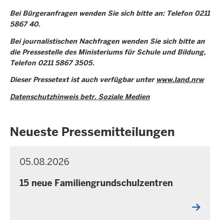
Bei Bürgeranfragen wenden Sie sich bitte an: Telefon 0211
5867 40.
Bei journalistischen Nachfragen wenden Sie sich bitte an
die Pressestelle des Ministeriums für Schule und Bildung,
Telefon 0211 5867 3505.
Dieser Pressetext ist auch verfügbar unter
www.land.nrw
Datenschutzhinweis betr. Soziale Medien
Neueste Pressemitteilungen
05.08.2026
P
F
R
r
E
15 neue Familiengrundschulzentren
e
S
S
i
E
t
M