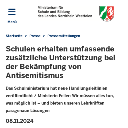
Direkt zum Inhalt
Menü
Navigation aktivieren/deaktivieren: Hauptmenü
Startseite
Presse
Pressemitteilungen
Sie
befinden
Schulen erhalten umfassende
sich
zusätzliche Unterstützung bei
hier
der Bekämpfung von
Antisemitismus
Das Schulministerium hat neue Handlungsleitlinien
veröffentlicht / Ministerin Feller: Wir müssen alles tun,
was möglich ist – und bieten unseren Lehrkräften
passgenaue Lösungen
08.11.2024