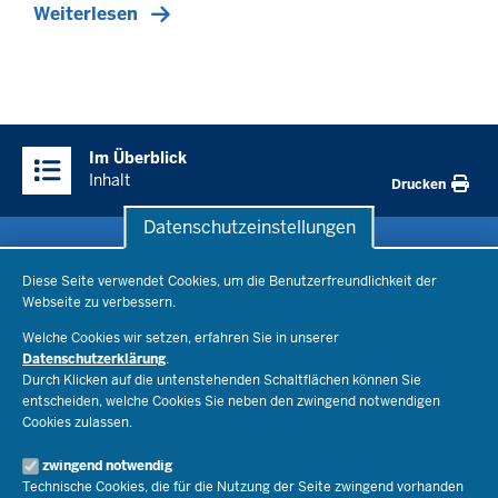
Weiterlesen
Überblick:
Im Überblick
Inhalte
Inhalt
Drucken
Datenschutzeinstellungen
Datenschutzeinstellungen
Schule & Bildung
Diese Seite verwendet Cookies, um die Benutzerfreundlichkeit der
Webseite zu verbessern.
Schulorganisation
Ministerium
Welche Cookies wir setzen, erfahren Sie in unserer
Bildungsthemen
Datenschutzerklärung
.
Lehrkräfte
Durch Klicken auf die untenstehenden Schaltflächen können Sie
Ministerin Dorothee Feller
Presse
Recht
entscheiden, welche Cookies Sie neben den zwingend notwendigen
Staatssekretär Dr. Urban Mauer
Cookies zulassen.
Schulleben
Organisation
Pressemitteilungen
Service
Open Government
zwingend notwendig
Pressefotos
Technische Cookies, die für die Nutzung der Seite zwingend vorhanden
Bibliothek