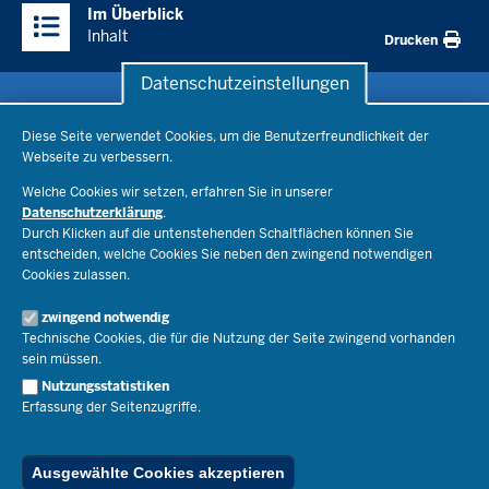
Im Überblick
Inhalte
Inhalt
Drucken
Datenschutzeinstellungen
Datenschutzeinstellungen
Schule & Bildung
Diese Seite verwendet Cookies, um die Benutzerfreundlichkeit der
Webseite zu verbessern.
Schulorganisation
Ministerium
Welche Cookies wir setzen, erfahren Sie in unserer
Bildungsthemen
Datenschutzerklärung
.
Lehrkräfte
Ministerin Dorothee Feller
Durch Klicken auf die untenstehenden Schaltflächen können Sie
Presse
Recht
entscheiden, welche Cookies Sie neben den zwingend notwendigen
Staatssekretär Dr. Urban Mauer
Cookies zulassen.
Schulleben
Organisation
Pressemitteilungen
Service
Open Government
zwingend notwendig
Pressefotos
Technische Cookies, die für die Nutzung der Seite zwingend vorhanden
Bibliothek
Social Media
Schule(n) suchen
sein müssen.
Amtsblatt abonnieren
Veranstaltungen
Pressekontakt
Kontakt
Nutzungsstatistiken
Geschäftsbereich
Erfassung der Seitenzugriffe.
Der Weg zu uns
Karriere.MSB
Impressum
Publikationen
© 2026 Bildungsportal NRW
Ausgewählte Cookies akzeptieren