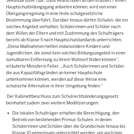
Sekundarstufe I dar: Dass Realschulen ab den Klassen 7 einen
Hauptschulbildungsgang anbieten können, wird von einer
Übergangsregelung in eine feste schulgesetzliche
Bestimmung überführt. Darüber hinaus dürfen Schulen, die ein
solches Angebot vorhalten, Schülerinnen und Schüler nach
dem Willen der Eltern und mit Zustimmung des Schulträgers
bereits ab Klasse 5 nach Hauptschulstandards unterrichten.
„Diese Maßnahmen helfen insbesondere Kindern und
Jugendlichen, die sonst kein solches Bildungsangebot in einer
zumutbaren Entfernung zu ihrem Wohnort finden können“,
erläuterte Ministerin Feller. „Auch Schülerinnen und Schüler,
die aus Kapazitätsgründen an keiner Hauptschule
unterkommen können, werden auf diese Weise eine
schulische Alternative in ihrer Umgebung finden.“
Der Kabinettbeschluss zum Schulrechtsänderungsgesetz
beinhaltet zudem zwei weitere Modifizierungen:
Die lokalen Schulträger erhalten die Berechtigung, den
Betrieb von bestehenden Primus-Schulen, in denen
Schülerinnen und Schüler über die Grundschule hinaus bis
Klasse 10 gemeinsam unterrichtet werden, um auch hier