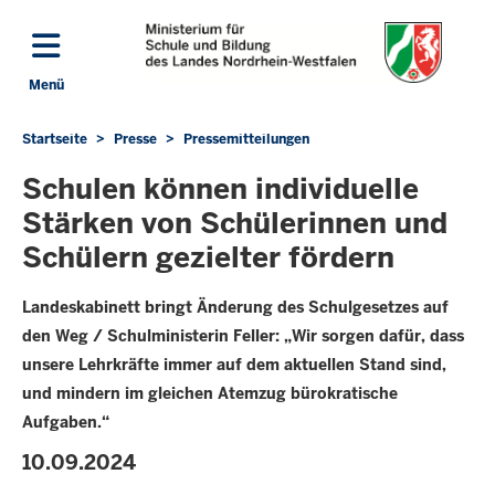
Direkt zum Inhalt
Menü
Navigation aktivieren/deaktivieren: Hauptmenü
Startseite
Presse
Pressemitteilungen
Sie
befinden
Schulen können individuelle
sich
Stärken von Schülerinnen und
hier
Schülern gezielter fördern
Landeskabinett bringt Änderung des Schulgesetzes auf
den Weg / Schulministerin Feller: „Wir sorgen dafür, dass
unsere Lehrkräfte immer auf dem aktuellen Stand sind,
und mindern im gleichen Atemzug bürokratische
Aufgaben.“
10.09.2024