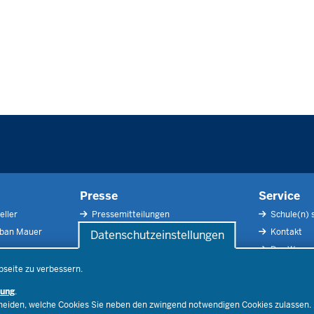
Presse
Service
eller
Pressemitteilungen
Schule(n) 
rban Mauer
Pressefotos
Kontakt
Datenschutzeinstellungen
Social Media
Der Weg zu
Pressekontakt
Impressu
bseite zu verbessern.
Publikatio
rung
.
RSS-Feed
cheiden, welche Cookies Sie neben den zwingend notwendigen Cookies zulassen.