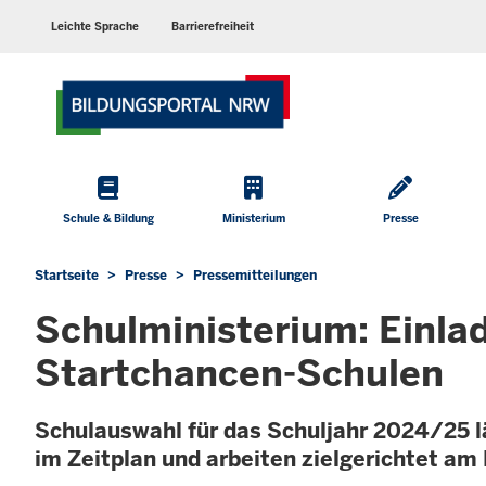
Barrierearme
Sprachen
Leichte Sprache
Barrierefreiheit
Hauptmenü
Schule & Bildung
Ministerium
Presse
Startseite
Presse
Pressemitteilungen
Sie
befinden
Schulministerium: Einla
sich
hier
Startchancen-Schulen
Schulauswahl für das Schuljahr 2024/25 läu
im Zeitplan und arbeiten zielgerichtet a