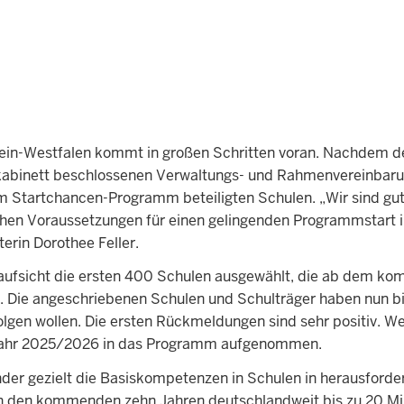
in-Westfalen kommt in großen Schritten voran. Nachdem d
kabinett beschlossenen Verwaltungs- und Rahmenvereinbar
 am Startchancen-Programm beteiligten Schulen. „Wir sind gu
rlichen Voraussetzungen für einen gelingenden Programmstart 
rin Dorothee Feller.
aufsicht die ersten 400 Schulen ausgewählt, die ab dem k
Die angeschriebenen Schulen und Schulträger haben nun bi
folgen wollen. Die ersten Rückmeldungen sind sehr positiv. We
ljahr 2025/2026 in das Programm aufgenommen.
r gezielt die Basiskompetenzen in Schulen in herausforde
 in den kommenden zehn Jahren deutschlandweit bis zu 20 Mil