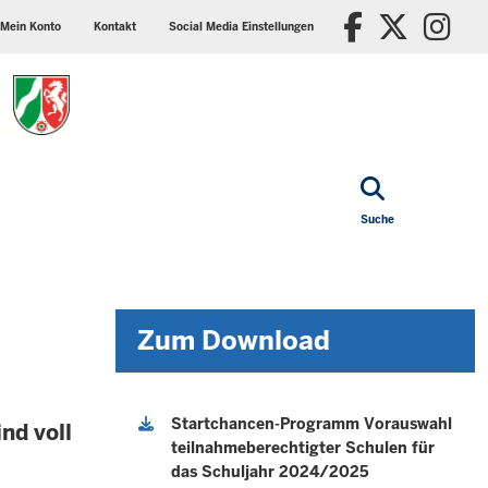
ader
Social
Faceboo
X/Tw
In
p
media
Mein Konto
Kontakt
Social Media Einstellungen
nu
settings
block
Suche
Zum Download
Startchancen-Programm Vorauswahl
nd voll
teilnahmeberechtigter Schulen für
das Schuljahr 2024/2025