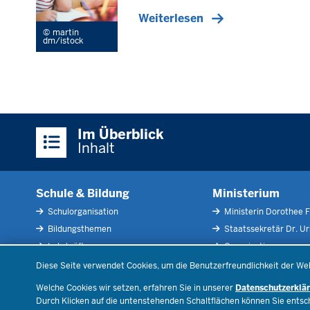
Weiterlesen
martin
dm/istock
Überblick:
Im Überblick
Inhalte
Inhalt
Schule & Bildung
Ministerium
Schulorganisation
Ministerin Dorothee F
Bildungsthemen
Staatssekretär Dr. U
Lehrkräfte
Organisation
Datenschutzeinstellungen
Recht
Open Government
Diese Seite verwendet Cookies, um die Benutzerfreundlichkeit der We
Schulleben
Bibliothek
Welche Cookies wir setzen, erfahren Sie in unserer
Datenschutzerklä
Veranstaltungen
Durch Klicken auf die untenstehenden Schaltflächen können Sie ents