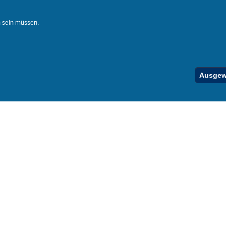
Ferienord
Stellenfind
n sein müssen.
Spezialan
Below
Ausgewä
Footer
Menu