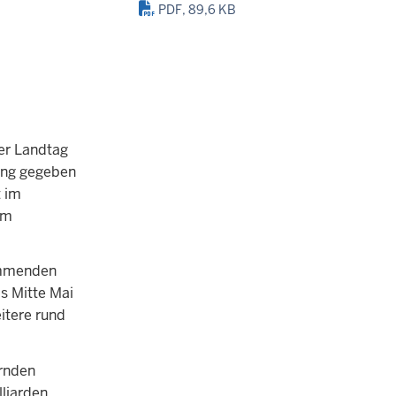
PDF, 89,6 KB
er Landtag
ung gegeben
t im
im
ommenden
s Mitte Mai
itere rund
rnden
liarden