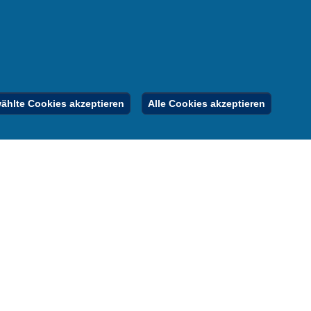
nung
er
gebote
Inhalt
Impressum
Datenschutz
hlte Cookies akzeptieren
Alle Cookies akzeptieren