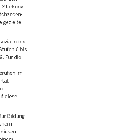
r Stärkung
rtchancen-
 gezielte
sozialindex
Stufen 6 bis
9. Für die
beruhen im
rtal,
on
uf diese
für Bildung
 enorm
f diesem
 einem