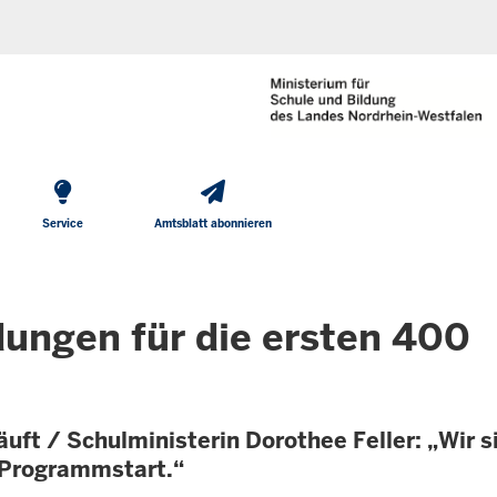
He
Direkt zum Inhalt
To
Me
Service
Amtsblatt abonnieren
dungen für die ersten 400
ft / Schulministerin Dorothee Feller: „Wir si
m Programmstart.“