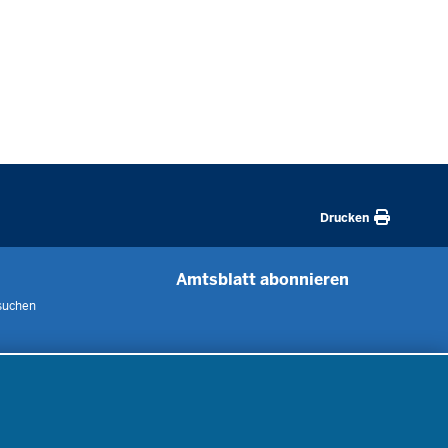
Drucken
Amtsblatt abonnieren
suchen
 uns
m
nen