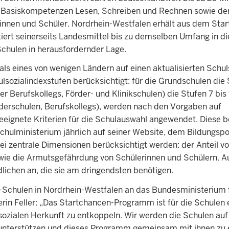
er Basiskompetenzen Lesen, Schreiben und Rechnen sowie de
innen und Schüler. Nordrhein-Westfalen erhält aus dem Sta
ert seinerseits Landesmittel bis zu demselben Umfang in die
chulen in herausfordernder Lage.
ls eines von wenigen Ländern auf einen aktualisierten Schul
lsozialindexstufen berücksichtigt: für die Grundschulen die 
 Berufskollegs, Förder- und Klinikschulen) die Stufen 7 bis 
örderschulen, Berufskollegs), werden nach den Vorgaben auf
eeignete Kriterien für die Schulauswahl angewendet. Diese 
Schulministerium jährlich auf seiner Website, dem Bildungspo
zwei zentrale Dimensionen berücksichtigt werden: der Anteil v
wie die Armutsgefährdung von Schülerinnen und Schülern. A
ichen an, die sie am dringendsten benötigen.
-Schulen in Nordrhein-Westfalen an das Bundesministerium 
terin Feller: „Das Startchancen-Programm ist für die Schulen
 sozialen Herkunft zu entkoppeln. Wir werden die Schulen au
n unterstützen und dieses Programm gemeinsam mit ihnen zu