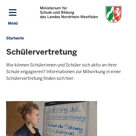
Direkt zum Inhalt
Menü
Navigation aktivieren/deaktivieren: Hauptmenü
Startseite
Sie
befinden
Schülervertretung
sich
hier
Wie können Schülerinnen und Schüler sich aktiv an ihrer
Schule engagieren? Informationen zur Mitwirkung in einer
Schülervertretung finden sich hier.