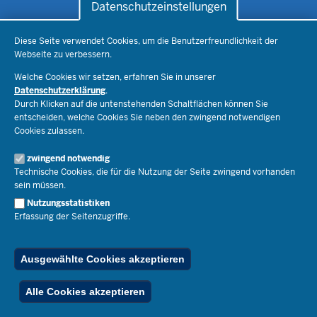
Datenschutzeinstellungen
Datenschutzeinstellungen
Schule & Bildung
Diese Seite verwendet Cookies, um die Benutzerfreundlichkeit der
Webseite zu verbessern.
Schulorganisation
Ministerium
Welche Cookies wir setzen, erfahren Sie in unserer
Bildungsthemen
Datenschutzerklärung
.
Lehrkräfte
Durch Klicken auf die untenstehenden Schaltflächen können Sie
Ministerin Dorothee Feller
Presse
Recht
entscheiden, welche Cookies Sie neben den zwingend notwendigen
Staatssekretär Dr. Urban Mauer
Cookies zulassen.
Schulleben
Organisation
Pressemitteilungen
Service
Open Government
zwingend notwendig
Pressefotos
Technische Cookies, die für die Nutzung der Seite zwingend vorhanden
Bibliothek
Social Media
Schule(n) suchen
sein müssen.
Amtsblatt abonnieren
Veranstaltungen
Pressekontakt
Kontakt
Nutzungsstatistiken
Geschäftsbereich
Erfassung der Seitenzugriffe.
Der Weg zu uns
Karriere.MSB
Impressum
Publikationen
© 2026 Bildungsportal NRW
Ausgewählte Cookies akzeptieren
RSS-Feed
Below
Inhalt
Impressum
Datenschutz
Ferienordnung
Alle Cookies akzeptieren
Footer
Menu
Stellenfinder