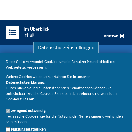
Überblick:
Im Überblick
Inhalte
Inhalt
Drucken
Datenschutzeinstellungen
Datenschutzeinstellungen
Schule & Bildung
Diese Seite verwendet Cookies, um die Benutzerfreundlichkeit der
Webseite zu verbessern.
Schulorganisation
Ministerium
Welche Cookies wir setzen, erfahren Sie in unserer
Bildungsthemen
Datenschutzerklärung
.
Lehrkräfte
Durch Klicken auf die untenstehenden Schaltflächen können Sie
Ministerin Dorothee Feller
Presse
Recht
entscheiden, welche Cookies Sie neben den zwingend notwendigen
Staatssekretär Dr. Urban Mauer
Cookies zulassen.
Schulleben
Organisation
Pressemitteilungen
Service
Open Government
zwingend notwendig
Pressefotos
Technische Cookies, die für die Nutzung der Seite zwingend vorhanden
Bibliothek
Social Media
Schule(n) suchen
sein müssen.
Amtsblatt abonnieren
Veranstaltungen
Pressekontakt
Kontakt
Nutzungsstatistiken