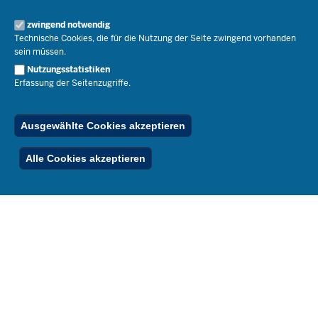
Schulleben
Organisation
Pressemitteilungen
Service
Open Government
zwingend notwendig
Pressefotos
Technische Cookies, die für die Nutzung der Seite zwingend vorhanden
Bibliothek
Social Media
Schule(n) suchen
sein müssen.
Amtsblatt abonnieren
Veranstaltungen
Pressekontakt
Kontakt
Nutzungsstatistiken
Geschäftsbereich
Erfassung der Seitenzugriffe.
Der Weg zu uns
Karriere.MSB
Impressum
Publikationen
© 2026 Bildungsportal NRW
Ausgewählte Cookies akzeptieren
RSS-Feed
Below
Inhalt
Impressum
Datenschutz
Ferienordnung
Alle Cookies akzeptieren
Footer
Menu
Stellenfinder
Spezialangebote