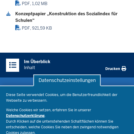
PDF, 1,02 MB
Konzeptpapier „Konstruktion des Sozialindex für
Schulen“
PDF, 921,59 KB
Überblick:
Im Überblick
Inhalte
Inhalt
Drucken
Datenschutzeinstellungen
Datenschutzeinstellungen
Schule & Bildung
Diese Seite verwendet Cookies, um die Benutzerfreundlichkeit der
Webseite zu verbessern.
Schulorganisation
Ministerium
Welche Cookies wir setzen, erfahren Sie in unserer
Bildungsthemen
Datenschutzerklärung
.
Lehrkräfte
Durch Klicken auf die untenstehenden Schaltflächen können Sie
Ministerin Dorothee Feller
Presse
Recht
entscheiden, welche Cookies Sie neben den zwingend notwendigen
Staatssekretär Dr. Urban Mauer
Cookies zulassen.