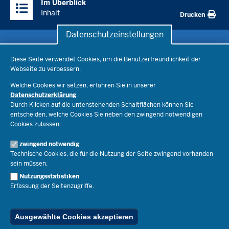
Im Überblick
Inhalte
Inhalt
Drucken
Datenschutzeinstellungen
Datenschutzeinstellungen
Schule & Bildung
Diese Seite verwendet Cookies, um die Benutzerfreundlichkeit der
Webseite zu verbessern.
Schulorganisation
Ministerium
Welche Cookies wir setzen, erfahren Sie in unserer
Bildungsthemen
Datenschutzerklärung
.
Lehrkräfte
Durch Klicken auf die untenstehenden Schaltflächen können Sie
Ministerin Dorothee Feller
Presse
Recht
entscheiden, welche Cookies Sie neben den zwingend notwendigen
Staatssekretär Dr. Urban Mauer
Cookies zulassen.
Schulleben
Organisation
Pressemitteilungen
Service
Open Government
zwingend notwendig
Pressefotos
Technische Cookies, die für die Nutzung der Seite zwingend vorhanden
Bibliothek
Social Media
Schule(n) suchen
sein müssen.
Amtsblatt abonnieren
Veranstaltungen
Pressekontakt
Kontakt
Nutzungsstatistiken
Geschäftsbereich
Erfassung der Seitenzugriffe.
Der Weg zu uns
Karriere.MSB
Impressum
Publikationen
© 2026 Bildungsportal NRW
Ausgewählte Cookies akzeptieren
RSS-Feed