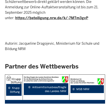
Schülerwettbewerb direkt geklärt werden können. Die
Anmeldung zur Online-Auftaktveranstaltung ist bis zum 21.
September 2025 möglich
unter:
https://beteiligung.nrw.de/k/-7MTm3gvP
Autorin: Jacqueline Dragojevic, Ministerium für Schule und
Bildung NRW
Partner des Wettbewerbs
©
Antisemitismusbeauftragte
©
Krupp
©
MSB NRW
des Landes NRW
Stiftung