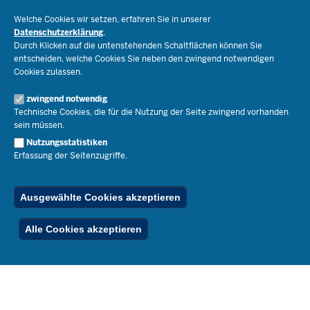
Schulorganisation
Ministerium
Welche Cookies wir setzen, erfahren Sie in unserer
Bildungsthemen
Datenschutzerklärung
.
Lehrkräfte
Ministerin Dorothee Feller
Durch Klicken auf die untenstehenden Schaltflächen können Sie
Presse
Recht
entscheiden, welche Cookies Sie neben den zwingend notwendigen
Staatssekretär Dr. Urban Mauer
Cookies zulassen.
Schulleben
Organisation
Pressemitteilungen
Service
Open Government
zwingend notwendig
Pressefotos
Technische Cookies, die für die Nutzung der Seite zwingend vorhanden
Bibliothek
Social Media
Schule(n) suchen
sein müssen.
Amtsblatt abonnieren
Veranstaltungen
Pressekontakt
Kontakt
Nutzungsstatistiken
Geschäftsbereich
Erfassung der Seitenzugriffe.
Der Weg zu uns
Karriere.MSB
Impressum
Publikationen
© 2026 Bildungsportal NRW
Ausgewählte Cookies akzeptieren
RSS-Feed
Below
Inhalt
Impressum
Datenschutz
Ferienordnung
Alle Cookies akzeptieren
Footer
Menu
Stellenfinder
Spezialangebote