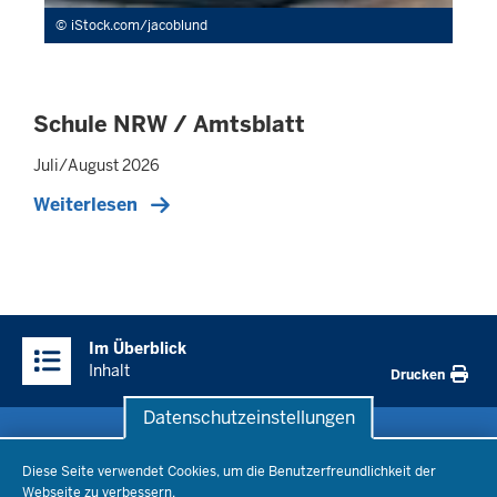
iStock.com/jacoblund
Schule NRW / Amtsblatt
Juli/August 2026
Weiterlesen
Überblick:
Im Überblick
Inhalte
Inhalt
Drucken
Datenschutzeinstellungen
Datenschutzeinstellungen
Schule & Bildung
Diese Seite verwendet Cookies, um die Benutzerfreundlichkeit der
Webseite zu verbessern.