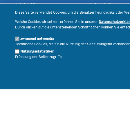
Lehrkräfte
Organisation
Datenschutzeinstellungen
Recht
Open Government
Diese Seite verwendet Cookies, um die Benutzerfreundlichkeit der We
Schulleben
Bibliothek
Welche Cookies wir setzen, erfahren Sie in unserer
Datenschutzerklä
Veranstaltungen
Durch Klicken auf die untenstehenden Schaltflächen können Sie ents
Geschäftsbereich
zwingend notwendig
Karriere.MSB
Technische Cookies, die für die Nutzung der Seite zwingend vorhande
Nutzungsstatistiken
Erfassung der Seitenzugriffe.
© 2026 Bildungsportal NRW