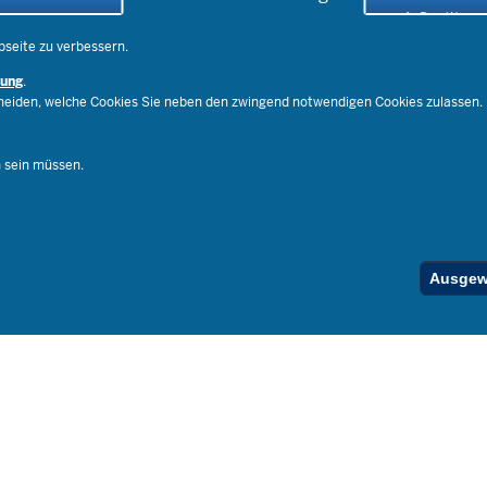
Social Media
Der Weg zu
Pressekontakt
Impressu
bseite zu verbessern.
Publikatio
rung
.
RSS-Feed
cheiden, welche Cookies Sie neben den zwingend notwendigen Cookies zulassen.
Ferienord
Stellenfind
n sein müssen.
Spezialan
Below
Ausgewä
Footer
Menu