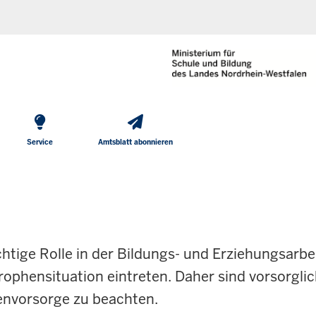
He
Direkt zum Inhalt
To
Me
Service
Amtsblatt abonnieren
htige Rolle in der Bildungs- und Erziehungsarbei
trophensituation eintreten. Daher sind vorsorgl
envorsorge zu beachten.