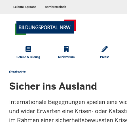
Barrierearme
Sprachen
Leichte Sprache
Barrierefreiheit
Hauptmenü
Schule & Bildung
Ministerium
Presse
Startseite
Sie
befinden
Sicher ins Ausland
sich
hier
Internationale Begegnungen spielen eine wic
und wider Erwarten eine Krisen- oder Katas
im Rahmen einer sicherheitsbewussten Kris