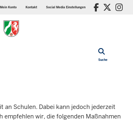
ader
Social
Faceboo
X/Tw
In
p
media
Mein Konto
Kontakt
Social Media Einstellungen
nu
settings
block
Suche
t an Schulen. Dabei kann jedoch jederzeit
ich empfehlen wir, die folgenden Maßnahmen