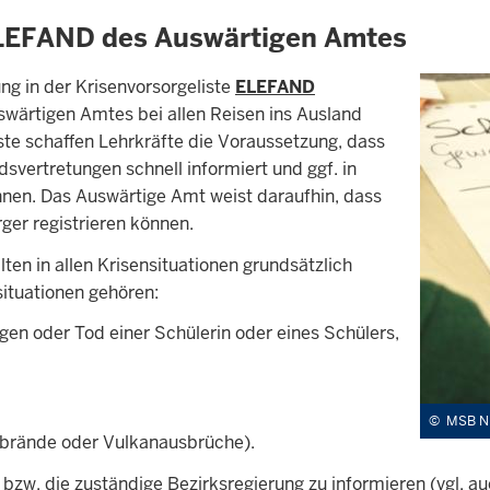
ELEFAND des Auswärtigen Amtes
ng in der Krisenvorsorgeliste
ELEFAND
wärtigen Amtes bei allen Reisen ins Ausland
ste schaffen Lehrkräfte die Voraussetzung, dass
svertretungen schnell informiert und ggf. in
n. Das Auswärtige Amt weist daraufhin, dass
ger registrieren können.
lten in allen Krisensituationen grundsätzlich
ituationen gehören:
gen oder Tod einer Schülerin oder eines Schülers,
©
MSB N
dbrände oder Vulkanausbrüche).
ht bzw. die zuständige Bezirksregierung zu informieren (vgl. 