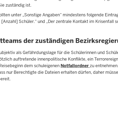
ie zuständig ist.
ollten unter „Sonstige Angaben“ mindestens folgende Eintr
Anzahl] Schüler.“ und „Der zentrale Kontakt im Krisenfall sol
teams der zuständigen Bezirksregieru
ie subjektiv als Gefährdungslage für die Schülerinnen und Schü
ötzlich auftretende innenpolitische Konflikte, ein Terrorer
r Reisebeginn dem schuleigenen
Notfallordner
zu entnehmen. 
dass nur Berechtigte die Dateien erhalten dürfen, daher mü
ereit.