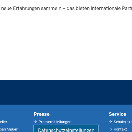
, neue Erfahrungen sammeln – das bieten internationale Pa
Presse
Service
eller
Pressemitteilungen
Schule(n) 
rban Mauer
Pressefotos
Kontakt
Datenschutzeinstellungen