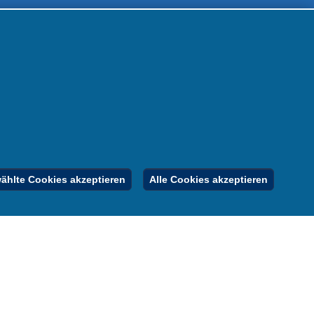
 uns
m
nen
nung
er
gebote
Inhalt
Impressum
Datenschutz
hlte Cookies akzeptieren
Alle Cookies akzeptieren