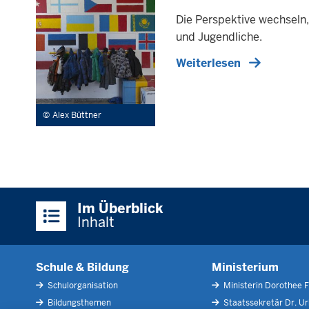
Die Perspektive wechseln
und Jugendliche.
Weiterlesen
Alex Büttner
Überblick:
Im Überblick
Inhalte
Inhalt
Schule & Bildung
Ministerium
Schulorganisation
Ministerin Dorothee F
Bildungsthemen
Staatssekretär Dr. U