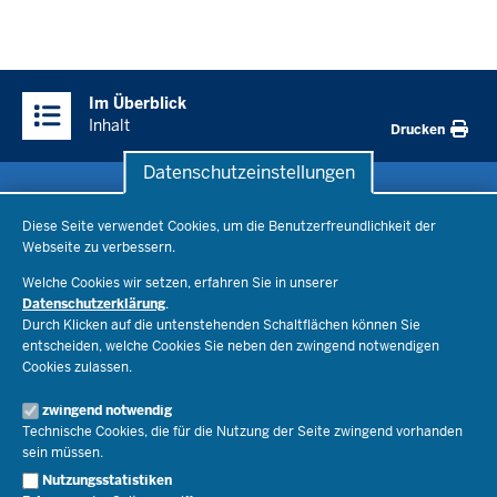
S
S
E
Überblick:
I
Im Überblick
T
Inhalte
Inhalt
E
Drucken
Datenschutzeinstellungen
Datenschutzeinstellungen
Schule & Bildung
Diese Seite verwendet Cookies, um die Benutzerfreundlichkeit der
Webseite zu verbessern.
Schulorganisation
Ministerium
Welche Cookies wir setzen, erfahren Sie in unserer
Bildungsthemen
Datenschutzerklärung
.
Lehrkräfte
Ministerin Dorothee Feller
Durch Klicken auf die untenstehenden Schaltflächen können Sie
Presse
Recht
entscheiden, welche Cookies Sie neben den zwingend notwendigen
Staatssekretär Dr. Urban Mauer
Cookies zulassen.
Schulleben
Organisation
Pressemitteilungen
Service
Open Government
zwingend notwendig
Pressefotos
Technische Cookies, die für die Nutzung der Seite zwingend vorhanden
Bibliothek
Social Media
Schule(n) suchen
sein müssen.
Amtsblatt abonnieren
Veranstaltungen
Pressekontakt
Kontakt
Nutzungsstatistiken
Geschäftsbereich