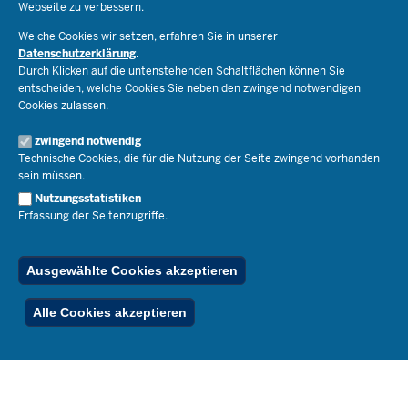
Webseite zu verbessern.
Schulorganisation
Ministerium
Welche Cookies wir setzen, erfahren Sie in unserer
Bildungsthemen
Datenschutzerklärung
.
Lehrkräfte
Durch Klicken auf die untenstehenden Schaltflächen können Sie
Ministerin Dorothee Feller
Presse
Recht
entscheiden, welche Cookies Sie neben den zwingend notwendigen
Staatssekretär Dr. Urban Mauer
Cookies zulassen.
Schulleben
Organisation
Pressemitteilungen
Service
Open Government
zwingend notwendig
Pressefotos
Technische Cookies, die für die Nutzung der Seite zwingend vorhanden
Bibliothek
Social Media
Schule(n) suchen
sein müssen.
Amtsblatt abonnieren
Veranstaltungen
Pressekontakt
Kontakt
Nutzungsstatistiken
Geschäftsbereich
Erfassung der Seitenzugriffe.
Der Weg zu uns
Karriere.MSB
Impressum
Publikationen
© 2026 Bildungsportal NRW
Ausgewählte Cookies akzeptieren
RSS-Feed
Below
Inhalt
Impressum
Datenschutz
Ferienordnung
Alle Cookies akzeptieren
Footer
Menu
Stellenfinder
Spezialangebote