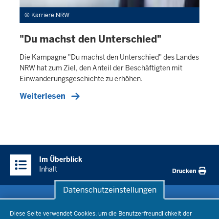
Karriere.NRW
"Du machst den Unterschied"
Die Kampagne "Du machst den Unterschied" des Landes
NRW hat zum Ziel, den Anteil der Beschäftigten mit
Einwanderungsgeschichte zu erhöhen.
Weiterlesen
Überblick:
Im Überblick
Inhalte
Inhalt
Drucken
Datenschutzeinstellungen
Datenschutzeinstellungen
Schule & Bildung
Diese Seite verwendet Cookies, um die Benutzerfreundlichkeit der