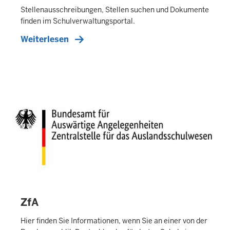
T
Stellenausschreibungen, Stellen suchen und Dokumente
E
finden im Schulverwaltungsportal.
R
Weiterlesen
N
E
R
T
E
A
S
E
R
ZfA
E
X
Hier finden Sie Informationen, wenn Sie an einer von der
T