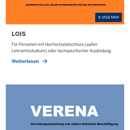
E
R
MSB NRW
LOIS
E
X
Für Personen mit Hochschulabschluss (außer
T
Lehramtsstudium) oder fachspezifischer Ausbildung.
E
Weiterlesen
R
N
E
R
T
E
A
S
E
R