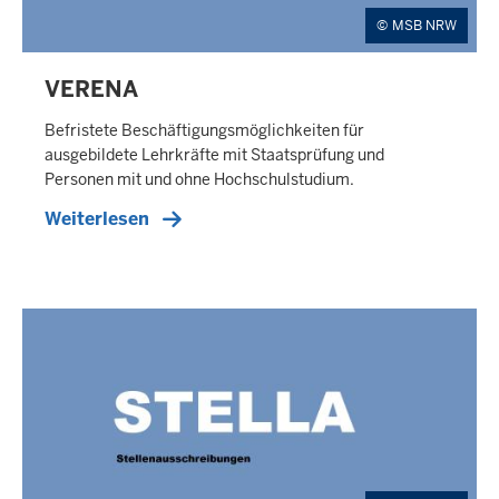
MSB NRW
VERENA
E
X
Befristete Beschäftigungsmöglichkeiten für
T
ausgebildete Lehrkräfte mit Staatsprüfung und
E
Personen mit und ohne Hochschulstudium.
R
Weiterlesen
N
E
R
T
E
A
S
E
R