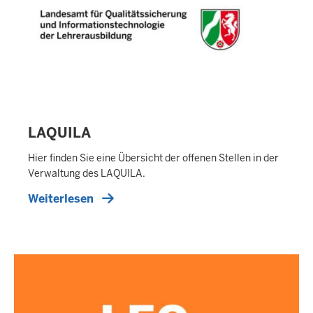
A
S
E
R
LAQUILA
E
X
Hier finden Sie eine Übersicht der offenen Stellen in der
T
Verwaltung des LAQUILA.
E
Weiterlesen
R
N
E
R
T
E
A