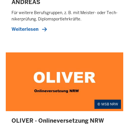
ANDREAS
E
X
Für weitere Be­rufs­gruppen, z. B. mit Meister- oder Tech­
T
ni­ker­prü­fung, Diplom­sport­lehr­kräfte.
E
Weiterlesen
R
N
E
R
T
E
A
S
E
R
MSB NRW
OLIVER - Onlineversetzung NRW
E
X