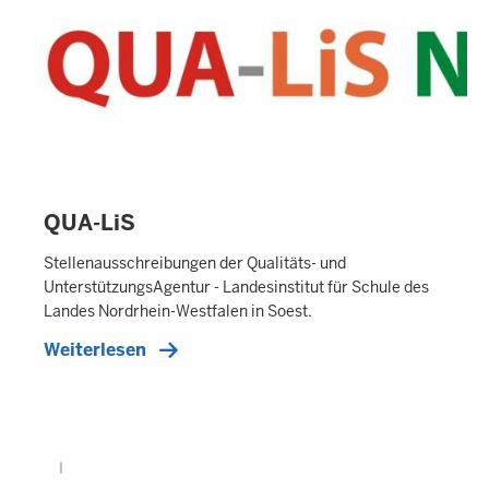
QUA-LiS
E
X
Stellenausschreibungen der Qualitäts- und
T
UnterstützungsAgentur - Landesinstitut für Schule des
E
Landes Nordrhein-Westfalen in Soest.
R
Weiterlesen
N
E
R
T
E