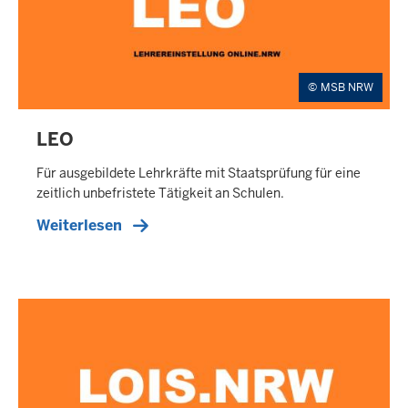
S
E
R
MSB NRW
LEO
E
X
Für ausgebildete Lehrkräfte mit Staatsprüfung für eine
T
zeitlich unbefristete Tätigkeit an Schulen.
E
Weiterlesen
R
N
E
R
T
E
A
S