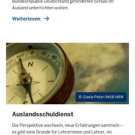
Bundesrepublik Deutschland geförderten Schule im
E
Ausland unterrichten wollen.
R
Weiterlesen
N
E
R
T
E
A
S
E
R
Gisela Peter/MSB NRW
Auslandsschuldienst
I
N
H
Die Perspektive wechseln, neue Erfahrungen sammeln –
A
es gibt viele Gründe für Lehrerinnen und Lehrer, im