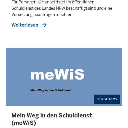
Für Personen, die unbefristet im öffentlichen
T
Schuldienst des Landes NRW beschäftigt sind und eine
E
Versetzung beantragen möchten
R
Weiterlesen
N
E
R
T
E
A
S
E
R
MSB NRW
Mein Weg in den Schuldienst
E
X
(meWiS)