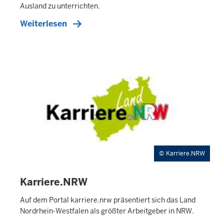
L
Ausland zu unterrichten.
T
S
Weiterlesen
S
E
I
T
E
Karriere.NRW
Karriere.NRW
I
N
H
Auf dem Portal karriere.nrw präsentiert sich das Land
A
Nordrhein-Westfalen als größter Arbeitgeber in NRW.
L