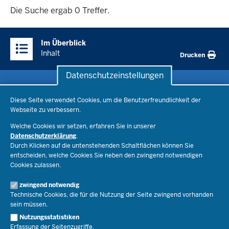
ergab
Die Suche ergab 0 Treffer.
0
Überblick:
Treffer.
Im Überblick
Inhalte
Inhalt
Drucken
Datenschutzeinstellungen
Datenschutzeinstellungen
Schule & Bildung
Diese Seite verwendet Cookies, um die Benutzerfreundlichkeit der
Webseite zu verbessern.
Schulorganisation
Ministerium
Welche Cookies wir setzen, erfahren Sie in unserer
Bildungsthemen
Datenschutzerklärung
.
Lehrkräfte
Ministerin Dorothee Feller
Durch Klicken auf die untenstehenden Schaltflächen können Sie
Presse
Recht
entscheiden, welche Cookies Sie neben den zwingend notwendigen
Staatssekretär Dr. Urban Mauer
Cookies zulassen.
Schulleben
Organisation
Pressemitteilungen
Service
Open Government
zwingend notwendig
Pressefotos
Technische Cookies, die für die Nutzung der Seite zwingend vorhanden
Bibliothek
Social Media
Schule(n) suchen
sein müssen.
Amtsblatt abonnieren
Veranstaltungen
Pressekontakt
Kontakt
Nutzungsstatistiken
Geschäftsbereich
Erfassung der Seitenzugriffe.