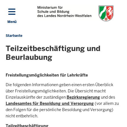
Direkt zum Inhalt
Menü
Navigation aktivieren/deaktivieren: Hauptmenü
Startseite
Sie
befinden
Teilzeitbeschäftigung und
sich
Beurlaubung
hier
Freistellungsmöglichkeiten für Lehrkräfte
Die folgenden Informationen geben einen ersten Überblick
über Freistellungsmöglichkeiten. Die Übersicht macht
Einzelauskünfte der zuständigen
Bezirksregierung
und des
Landesamtes für Besoldung und Versorgung
(vor allem zu
den Folgen für die persönliche Besoldung und Versorgung)
nicht entbehrlich.
Teilzeitbeschäftigung