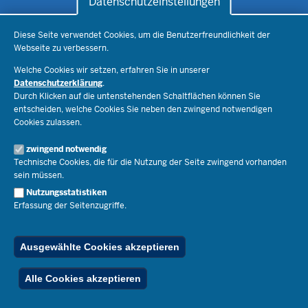
Datenschutzeinstellungen
Datenschutzeinstellungen
Schule & Bildung
Diese Seite verwendet Cookies, um die Benutzerfreundlichkeit der
Webseite zu verbessern.
Schulorganisation
Ministerium
Welche Cookies wir setzen, erfahren Sie in unserer
Bildungsthemen
Datenschutzerklärung
.
Lehrkräfte
Ministerin Dorothee Feller
Durch Klicken auf die untenstehenden Schaltflächen können Sie
Presse
Recht
entscheiden, welche Cookies Sie neben den zwingend notwendigen
Staatssekretär Dr. Urban Mauer
Cookies zulassen.
Schulleben
Organisation
Pressemitteilungen
Service
Open Government
zwingend notwendig
Pressefotos
Technische Cookies, die für die Nutzung der Seite zwingend vorhanden
Bibliothek
Social Media
Schule(n) suchen
sein müssen.
Amtsblatt abonnieren
Veranstaltungen
Pressekontakt
Kontakt
Nutzungsstatistiken
Geschäftsbereich
Erfassung der Seitenzugriffe.
Der Weg zu uns
Karriere.MSB
Impressum
Publikationen
© 2026 Bildungsportal NRW
Ausgewählte Cookies akzeptieren
RSS-Feed
Below
Inhalt
Impressum
Datenschutz
Ferienordnung
Alle Cookies akzeptieren
Footer
Menu
Stellenfinder