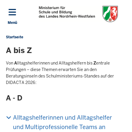
Direkt zum Inhalt
Menü
Navigation aktivieren/deaktivieren: Hauptmenü
Startseite
Sie
befinden
A bis Z
sich
hier
Von
A
lltagshelferinnen und Alltagshelfern bis
Z
entrale
Prüfungen – diese Themen erwarten Sie an den
Beratungsinseln des Schulministeriums-Standes auf der
DIDACTA 2026:
A - D
Alltagshelferinnen und Alltagshelfer
und Multiprofessionelle Teams an