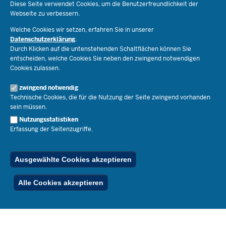
Diese Seite verwendet Cookies, um die Benutzerfreundlichkeit der
Webseite zu verbessern.
Schulorganisation
Ministerium
Welche Cookies wir setzen, erfahren Sie in unserer
Bildungsthemen
Datenschutzerklärung
.
Lehrkräfte
Durch Klicken auf die untenstehenden Schaltflächen können Sie
Ministerin Dorothee Feller
Presse
Recht
entscheiden, welche Cookies Sie neben den zwingend notwendigen
Staatssekretär Dr. Urban Mauer
Cookies zulassen.
Schulleben
Organisation
Pressemitteilungen
Service
Open Government
zwingend notwendig
Pressefotos
Technische Cookies, die für die Nutzung der Seite zwingend vorhanden
Bibliothek
Social Media
Schule(n) suchen
sein müssen.
Amtsblatt abonnieren
Veranstaltungen
Pressekontakt
Kontakt
Nutzungsstatistiken
Geschäftsbereich
Erfassung der Seitenzugriffe.
Der Weg zu uns
Karriere.MSB
Impressum
Publikationen
© 2026 Bildungsportal NRW
Ausgewählte Cookies akzeptieren
RSS-Feed
Below
Inhalt
Impressum
Datenschutz
Ferienordnung
Alle Cookies akzeptieren
Footer
Menu
Stellenfinder
Spezialangebote