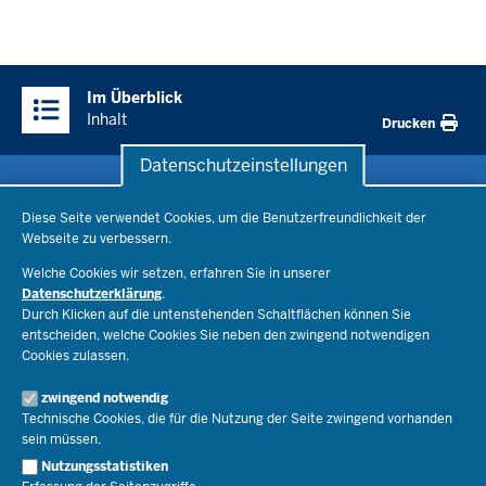
Überblick:
Im Überblick
Inhalte
Inhalt
Drucken
Datenschutzeinstellungen
Datenschutzeinstellungen
Schule & Bildung
Diese Seite verwendet Cookies, um die Benutzerfreundlichkeit der
Webseite zu verbessern.
Schulorganisation
Ministerium
Welche Cookies wir setzen, erfahren Sie in unserer
Bildungsthemen
Datenschutzerklärung
.
Lehrkräfte
Durch Klicken auf die untenstehenden Schaltflächen können Sie
Ministerin Dorothee Feller
Presse
Recht
entscheiden, welche Cookies Sie neben den zwingend notwendigen
Staatssekretär Dr. Urban Mauer
Cookies zulassen.
Schulleben
Organisation
Pressemitteilungen
Service
Open Government
zwingend notwendig
Pressefotos
Technische Cookies, die für die Nutzung der Seite zwingend vorhanden
Bibliothek
Social Media
Schule(n) suchen
sein müssen.
Amtsblatt abonnieren
Veranstaltungen
Pressekontakt
Kontakt
Nutzungsstatistiken
Geschäftsbereich