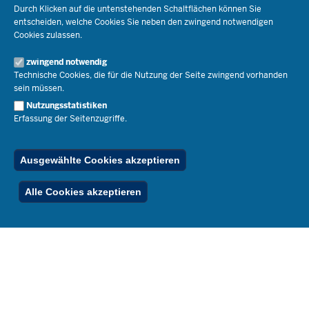
Lehrkräfte
Ministerin Dorothee Feller
Durch Klicken auf die untenstehenden Schaltflächen können Sie
Presse
Recht
entscheiden, welche Cookies Sie neben den zwingend notwendigen
Staatssekretär Dr. Urban Mauer
Cookies zulassen.
Schulleben
Organisation
Pressemitteilungen
Service
Open Government
zwingend notwendig
Pressefotos
Technische Cookies, die für die Nutzung der Seite zwingend vorhanden
Bibliothek
Social Media
Schule(n) suchen
sein müssen.
Amtsblatt abonnieren
Veranstaltungen
Pressekontakt
Kontakt
Nutzungsstatistiken
Geschäftsbereich
Erfassung der Seitenzugriffe.
Der Weg zu uns
Karriere.MSB
Impressum
Publikationen
© 2026 Bildungsportal NRW
Ausgewählte Cookies akzeptieren
RSS-Feed
Below
Inhalt
Impressum
Datenschutz
Ferienordnung
Alle Cookies akzeptieren
Footer
Menu
Stellenfinder
Spezialangebote