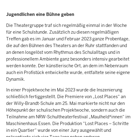
Jugendlichen eine Bühne geben
Die Theatergruppe traf sich regelmäßig einmal in der Woche
für eine Schulstunde. Zusätzlich zu diesen regelmäßigen
Treffen gab es im Januar und Februar 2023 ganze Probentage,
die auf den Bühnen des Theaters an der Ruhr stattfanden und
an denen losgelöst vom Rhythmus des Schulalltags und in
professionellem Ambiente ganz besonders intensiv gearbeitet
werden konnte. Der künstlerische Ort, an dem im Nebenraum
auch ein Profistück entwickelte wurde, entfaltete seine eigene
Dynamik.
In einer Projektwoche im Mai 2023 wurde die Inszenierung
schließlich fertiggestellt. Die Premiere von „Lost Places“ an
der Willy-Brandt-Schule am 25. Mai markierte nicht nur den
Höhepunkt der schulischen Projektwoche, sondern auch die
Teilnahme am NRW-Schultheaterfestival „Maulheld*innen“ im
Maschinenhaus Essen. Die Produktion “Lost Places – Schritte
in ein Quartier“ wurde von einer Jury ausgewählt und
präsentierte sich vier Tage lang neben anderen