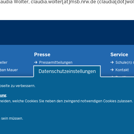
laudia Wolter,
claudia.wolter
[at]
msb.nrw.de
(claudia[dot]wol
Presse
Service
eller
Pressemitteilungen
Schule(n) 
rban Mauer
Pressefotos
Kontakt
Datenschutzeinstellungen
Social Media
Der Weg zu
Pressekontakt
Impressu
bseite zu verbessern.
Publikatio
rung
.
RSS-Feed
cheiden, welche Cookies Sie neben den zwingend notwendigen Cookies zulassen.
Ferienord
Stellenfind
n sein müssen.
Spezialan