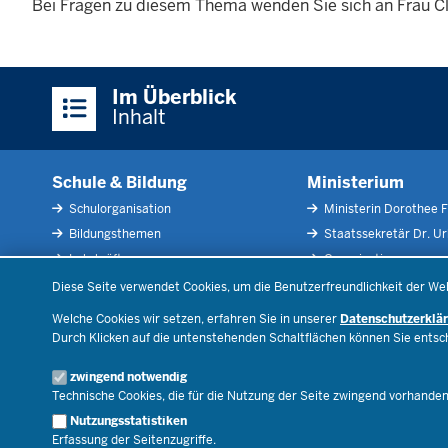
Bei Fragen zu diesem Thema wenden Sie sich an Frau C
Überblick:
Im Überblick
Inhalte
Inhalt
Schule & Bildung
Ministerium
Schulorganisation
Ministerin Dorothee F
Bildungsthemen
Staatssekretär Dr. U
Lehrkräfte
Organisation
Datenschutzeinstellungen
Recht
Open Government
Diese Seite verwendet Cookies, um die Benutzerfreundlichkeit der We
Schulleben
Bibliothek
Welche Cookies wir setzen, erfahren Sie in unserer
Datenschutzerklä
Veranstaltungen
Durch Klicken auf die untenstehenden Schaltflächen können Sie ents
Geschäftsbereich
zwingend notwendig
Karriere.MSB
Technische Cookies, die für die Nutzung der Seite zwingend vorhande
Nutzungsstatistiken
Erfassung der Seitenzugriffe.