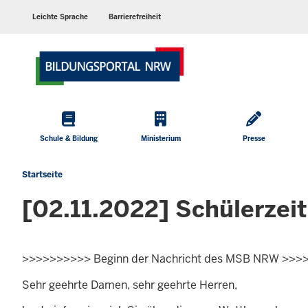
Barrierearme
Sprachen
Leichte Sprache
Barrierefreiheit
Hauptmenü
Schule & Bildung
Ministerium
Presse
Startseite
Sie
befinden
[02.11.2022] Schülerze
sich
hier
>>>>>>>>>> Beginn der Nachricht des MSB NRW >>>
Sehr geehrte Damen, sehr geehrte Herren,