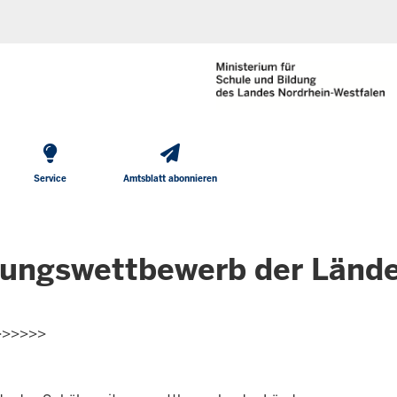
He
Direkt zum Inhalt
To
Me
Service
Amtsblatt abonnieren
itungswettbewerb der Län
>>>>>>