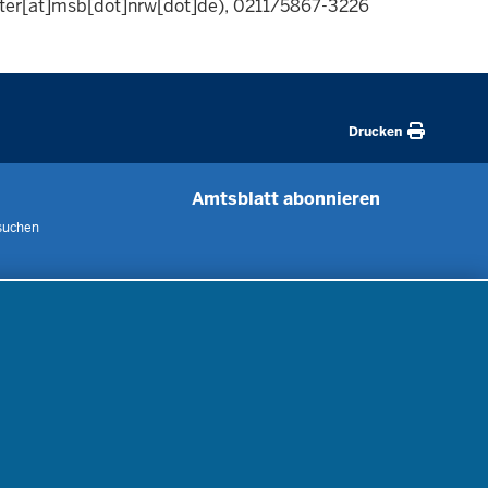
ter[at]msb[dot]nrw[dot]de)
, 0211/5867-3226
Drucken
Amtsblatt abonnieren
suchen
 uns
m
nen
nung
er
gebote