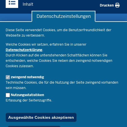
Inhalte
Inhalt
Drucken
Datenschutzeinstellungen
Datenschutzeinstellungen
Schule & Bildung
Diese Seite verwendet Cookies, um die Benutzerfreundlichkeit der
Webseite zu verbessern.
Schulorganisation
Ministerium
Welche Cookies wir setzen, erfahren Sie in unserer
Bildungsthemen
Datenschutzerklärung
.
Lehrkräfte
Ministerin Dorothee Feller
Durch Klicken auf die untenstehenden Schaltflächen können Sie
Presse
Recht
entscheiden, welche Cookies Sie neben den zwingend notwendigen
Staatssekretär Dr. Urban Mauer
Cookies zulassen.
Schulleben
Organisation
Pressemitteilungen
Service
Open Government
zwingend notwendig
Pressefotos
Technische Cookies, die für die Nutzung der Seite zwingend vorhanden
Bibliothek
Social Media
Schule(n) suchen
sein müssen.
Amtsblatt abonnieren
Veranstaltungen
Pressekontakt
Kontakt
Nutzungsstatistiken
Geschäftsbereich
Erfassung der Seitenzugriffe.
Der Weg zu uns
Karriere.MSB
Impressum
Publikationen
© 2026 Bildungsportal NRW
Ausgewählte Cookies akzeptieren
RSS-Feed
Below
Inhalt
Impressum
Datenschutz