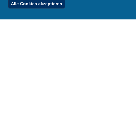
Ferienordnung
Alle Cookies akzeptieren
Footer
Menu
Stellenfinder
Spezialangebote