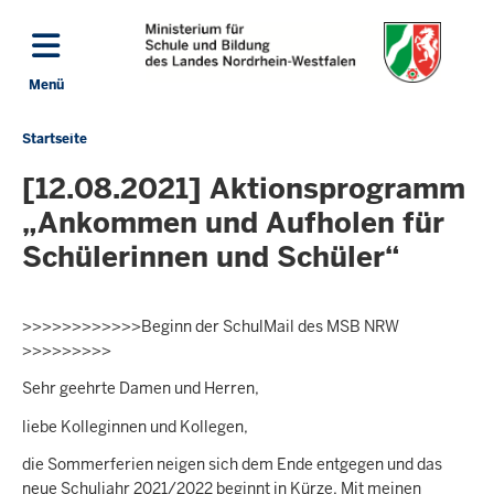
Direkt zum Inhalt
Menü
Navigation aktivieren/deaktivieren: Hauptmenü
Startseite
Sie
befinden
[12.08.2021] Aktionsprogramm
sich
„Ankommen und Aufholen für
hier
Schülerinnen und Schüler“
>>>>>>>>>>>>Beginn der SchulMail des MSB NRW
>>>>>>>>>
Sehr geehrte Damen und Herren,
liebe Kolleginnen und Kollegen,
die Sommerferien neigen sich dem Ende entgegen und das
neue Schuljahr 2021/2022 beginnt in Kürze. Mit meinen