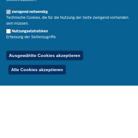
Schulleben
Organisation
Pressemitteilungen
Service
Open Government
zwingend notwendig
Pressefotos
Technische Cookies, die für die Nutzung der Seite zwingend vorhanden
Bibliothek
Social Media
Schule(n) suchen
sein müssen.
Amtsblatt abonnieren
Veranstaltungen
Pressekontakt
Kontakt
Nutzungsstatistiken
Geschäftsbereich
Erfassung der Seitenzugriffe.
Der Weg zu uns
Karriere.MSB
Impressum
Publikationen
© 2026 Bildungsportal NRW
Ausgewählte Cookies akzeptieren
RSS-Feed
Below
Inhalt
Impressum
Datenschutz
Ferienordnung
Alle Cookies akzeptieren
Footer
Menu
Stellenfinder
Spezialangebote