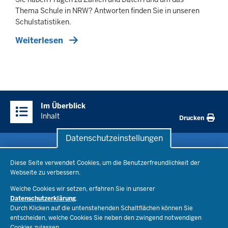
Thema Schule in NRW? Antworten finden Sie in unseren
Schulstatistiken.
Weiterlesen
Überblick:
Im Überblick
Inhalte
Inhalt
Drucken
Datenschutzeinstellungen
Datenschutzeinstellungen
Schule & Bildung
Diese Seite verwendet Cookies, um die Benutzerfreundlichkeit der
Webseite zu verbessern.
Schulorganisation
Ministerium
Welche Cookies wir setzen, erfahren Sie in unserer
Bildungsthemen
Datenschutzerklärung
.
Lehrkräfte
Ministerin Dorothee Feller
Durch Klicken auf die untenstehenden Schaltflächen können Sie
Presse
Recht
entscheiden, welche Cookies Sie neben den zwingend notwendigen
Staatssekretär Dr. Urban Mauer
Cookies zulassen.