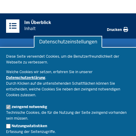
Überblick:
Im Überblick
Inhalte
Inhalt
Drucken
Datenschutzeinstellungen
Datenschutzeinstellungen
Schule & Bildung
Diese Seite verwendet Cookies, um die Benutzerfreundlichkeit der
Webseite zu verbessern.
Schulorganisation
Ministerium
Welche Cookies wir setzen, erfahren Sie in unserer
Bildungsthemen
Datenschutzerklärung
.
Lehrkräfte
Ministerin Dorothee Feller
Durch Klicken auf die untenstehenden Schaltflächen können Sie
Presse
Recht
entscheiden, welche Cookies Sie neben den zwingend notwendigen
Staatssekretär Dr. Urban Mauer
Cookies zulassen.
Schulleben
Organisation
Pressemitteilungen
Service
Open Government
zwingend notwendig
Pressefotos
Technische Cookies, die für die Nutzung der Seite zwingend vorhanden
Bibliothek
Social Media
Schule(n) suchen
sein müssen.
Amtsblatt abonnieren
Veranstaltungen
Pressekontakt
Kontakt
Nutzungsstatistiken
Geschäftsbereich
Erfassung der Seitenzugriffe.
Der Weg zu uns