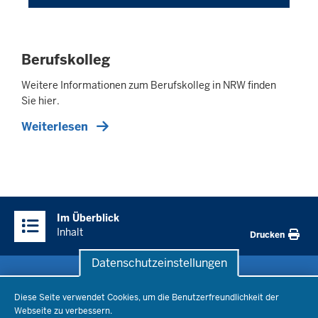
Berufskolleg
Weitere Informationen zum Berufskolleg in NRW finden
Sie hier.
Weiterlesen
Überblick:
Im Überblick
Inhalte
Inhalt
Drucken
Datenschutzeinstellungen
Datenschutzeinstellungen
Schule & Bildung
Diese Seite verwendet Cookies, um die Benutzerfreundlichkeit der
Webseite zu verbessern.