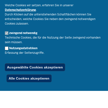
Schulorganisation
Ministerium
Welche Cookies wir setzen, erfahren Sie in unserer
Bildungsthemen
Datenschutzerklärung
.
Lehrkräfte
Ministerin Dorothee Feller
Durch Klicken auf die untenstehenden Schaltflächen können Sie
Presse
Recht
entscheiden, welche Cookies Sie neben den zwingend notwendigen
Staatssekretär Dr. Urban Mauer
Cookies zulassen.
Schulleben
Organisation
Pressemitteilungen
Service
Open Government
zwingend notwendig
Pressefotos
Technische Cookies, die für die Nutzung der Seite zwingend vorhanden
Bibliothek
Social Media
Schule(n) suchen
sein müssen.
Amtsblatt abonnieren
Veranstaltungen
Pressekontakt
Kontakt
Nutzungsstatistiken
Geschäftsbereich
Erfassung der Seitenzugriffe.
Der Weg zu uns
Karriere.MSB
Impressum
Publikationen
© 2026 Bildungsportal NRW
Ausgewählte Cookies akzeptieren
RSS-Feed
Below
Inhalt
Impressum
Datenschutz
Ferienordnung
Alle Cookies akzeptieren
Footer
Menu
Stellenfinder
Spezialangebote