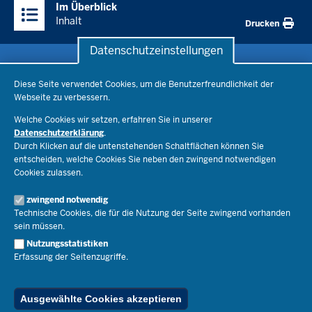
Im Überblick
Inhalte
Inhalt
Drucken
Datenschutzeinstellungen
Datenschutzeinstellungen
Schule & Bildung
Diese Seite verwendet Cookies, um die Benutzerfreundlichkeit der
Webseite zu verbessern.
Schulorganisation
Ministerium
Welche Cookies wir setzen, erfahren Sie in unserer
Bildungsthemen
Datenschutzerklärung
.
Lehrkräfte
Durch Klicken auf die untenstehenden Schaltflächen können Sie
Ministerin Dorothee Feller
Presse
Recht
entscheiden, welche Cookies Sie neben den zwingend notwendigen
Staatssekretär Dr. Urban Mauer
Cookies zulassen.
Schulleben
Organisation
Pressemitteilungen
Service
Open Government
zwingend notwendig
Pressefotos
Technische Cookies, die für die Nutzung der Seite zwingend vorhanden
Bibliothek
Social Media
Schule(n) suchen
sein müssen.
Amtsblatt abonnieren
Veranstaltungen
Pressekontakt
Kontakt
Nutzungsstatistiken
Geschäftsbereich
Erfassung der Seitenzugriffe.
Der Weg zu uns
Karriere.MSB
Impressum
Publikationen
© 2026 Bildungsportal NRW
Ausgewählte Cookies akzeptieren