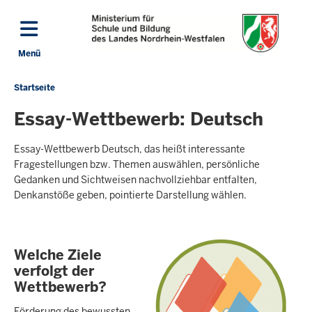
Direkt zum Inhalt
Menü
Navigation aktivieren/deaktivieren: Hauptmenü
Startseite
Sie
befinden
Essay-Wettbewerb: Deutsch
sich
hier
Essay-Wettbewerb Deutsch, das heißt interessante
Fragestellungen bzw. Themen auswählen, persönliche
Gedanken und Sichtweisen nachvollziehbar entfalten,
Denkanstöße geben, pointierte Darstellung wählen.
Welche Ziele
verfolgt der
Wettbewerb?
Förderung des bewussten