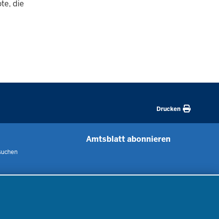
te, die
Drucken
Amtsblatt abonnieren
suchen
 uns
m
nen