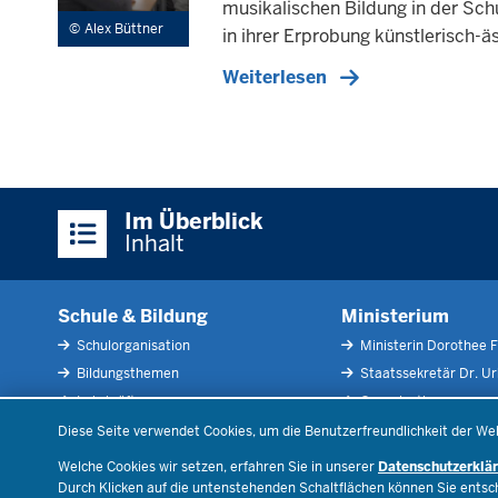
musikalischen Bildung in der Sch
Alex Büttner
in ihrer Erprobung künstlerisch-
Weiterlesen
Überblick:
Im Überblick
Inhalte
Inhalt
Schule & Bildung
Ministerium
Schulorganisation
Ministerin Dorothee F
Bildungsthemen
Staatssekretär Dr. U
Lehrkräfte
Organisation
Datenschutzeinstellungen
Recht
Open Government
Diese Seite verwendet Cookies, um die Benutzerfreundlichkeit der We
Schulleben
Bibliothek
Welche Cookies wir setzen, erfahren Sie in unserer
Datenschutzerklä
Veranstaltungen
Durch Klicken auf die untenstehenden Schaltflächen können Sie ents