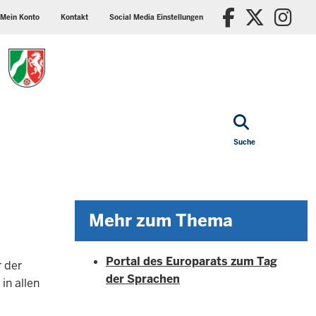
ader
Social
Faceboo
X/Tw
In
p
media
Mein Konto
Kontakt
Social Media Einstellungen
nu
settings
block
Suche
Mehr zum Thema
Portal des Europarats zum Tag
r der
der Sprachen
in allen