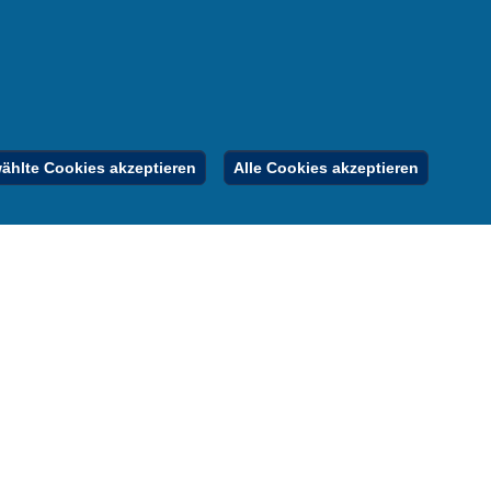
nung
er
gebote
Inhalt
Impressum
Datenschutz
hlte Cookies akzeptieren
Alle Cookies akzeptieren