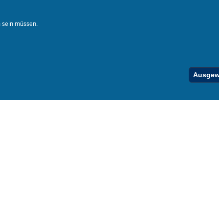
Ferienord
Stellenfind
n sein müssen.
Spezialan
Below
Ausgewä
Footer
Menu