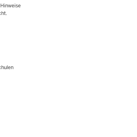
 Hinweise
ht.
chulen