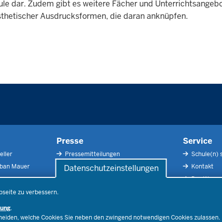
ule dar. Zudem gibt es weitere Fächer und Unterrichtsangebo
ästhetischer Ausdrucksformen, die daran anknüpfen.
Presse
Service
eller
Pressemitteilungen
Schule(n) 
rban Mauer
Pressefotos
Kontakt
Datenschutzeinstellungen
Social Media
Der Weg zu
Pressekontakt
Impressu
bseite zu verbessern.
Publikatio
rung
.
RSS-Feed
cheiden, welche Cookies Sie neben den zwingend notwendigen Cookies zulassen.