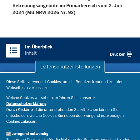
Betreuungsangebote im Primarbereich vom 2. Juli
2024 (MB.NRW 2026 Nr. 92)
Überblick:
Im Überblick
Inhalte
Inhalt
Drucken
Datenschutzeinstellungen
Datenschutzeinstellungen
Schule & Bildung
Diese Seite verwendet Cookies, um die Benutzerfreundlichkeit der
Webseite zu verbessern.
Schulorganisation
Ministerium
Welche Cookies wir setzen, erfahren Sie in unserer
Bildungsthemen
Datenschutzerklärung
.
Lehrkräfte
Ministerin Dorothee Feller
Durch Klicken auf die untenstehenden Schaltflächen können Sie
Presse
Recht
entscheiden, welche Cookies Sie neben den zwingend notwendigen
Staatssekretär Dr. Urban Mauer
Cookies zulassen.
Schulleben
Organisation
Pressemitteilungen
Service
Open Government
zwingend notwendig
Pressefotos
Technische Cookies, die für die Nutzung der Seite zwingend vorhanden