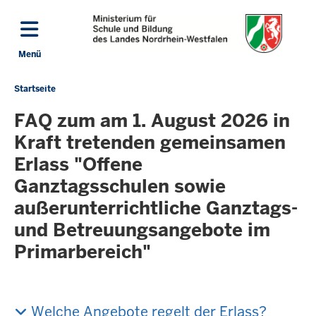
Direkt zum Inhalt
Menü
Navigation aktivieren/deaktivieren: Hauptmenü
Startseite
Sie
befinden
FAQ zum am 1. August 2026 in
sich
Kraft tretenden gemeinsamen
hier
Erlass "Offene
Ganztagsschulen sowie
außerunterrichtliche Ganztags-
und Betreuungsangebote im
Primarbereich"
Welche Angebote regelt der Erlass?