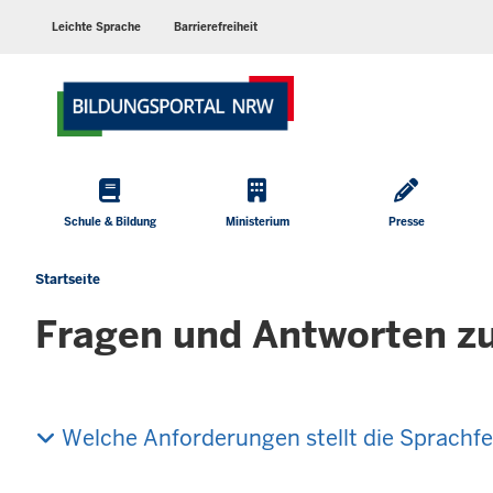
Barrierearme
Sprachen
Leichte Sprache
Barrierefreiheit
Hauptmenü
Schule & Bildung
Ministerium
Presse
Startseite
Sie
befinden
Fragen und Antworten zu
sich
hier
Welche Anforderungen stellt die Sprachf