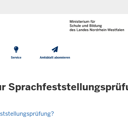
He
Direkt zum Inhalt
To
Me
Service
Amtsblatt abonnieren
r Sprachfeststellungsprüf
eststellungsprüfung?