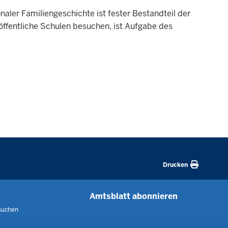
aler Fa­mi­li­en­ge­schichte ist fester Be­standteil der
e öf­fentliche Schulen be­suchen, ist Aufgabe des
Drucken
Amtsblatt abonnieren
suchen