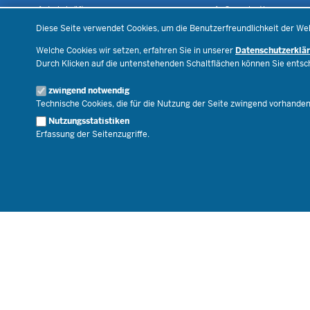
Lehrkräfte
Organisation
Datenschutzeinstellungen
Recht
Open Government
Diese Seite verwendet Cookies, um die Benutzerfreundlichkeit der We
Schulleben
Bibliothek
Welche Cookies wir setzen, erfahren Sie in unserer
Datenschutzerklä
Veranstaltungen
Durch Klicken auf die untenstehenden Schaltflächen können Sie ents
Geschäftsbereich
zwingend notwendig
Karriere.MSB
Technische Cookies, die für die Nutzung der Seite zwingend vorhande
Nutzungsstatistiken
Erfassung der Seitenzugriffe.
© 2026 Bildungsportal NRW