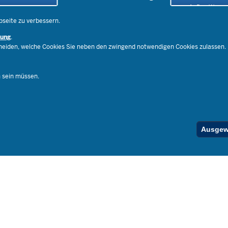
Social Media
Der Weg zu
Pressekontakt
Impressu
bseite zu verbessern.
Publikatio
rung
.
RSS-Feed
cheiden, welche Cookies Sie neben den zwingend notwendigen Cookies zulassen.
Ferienord
Stellenfind
n sein müssen.
Spezialan
Below
Ausgewä
Footer
Menu