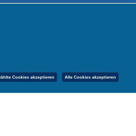
 uns
m
nen
nung
er
gebote
Inhalt
Impressum
Datenschutz
hlte Cookies akzeptieren
Alle Cookies akzeptieren