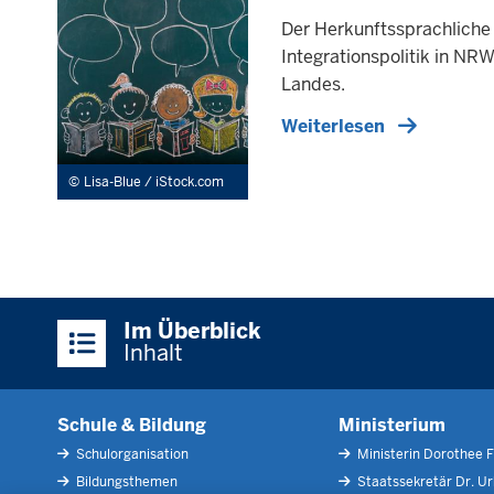
Der Her­kunfts­sprachliche U
In­te­gra­ti­ons­politik in
Landes.
Weiterlesen
Lisa-Blue / iStock.com
Überblick:
Im Überblick
Inhalte
Inhalt
Schule & Bildung
Ministerium
Schulorganisation
Ministerin Dorothee F
Bildungsthemen
Staatssekretär Dr. U