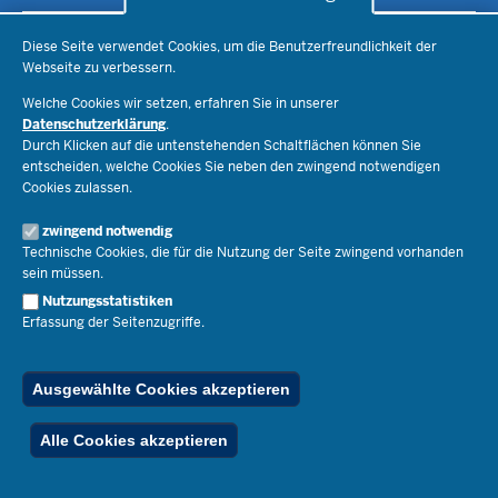
Lehrkräfte
Ministerin Dorothee Feller
Presse
Recht
Diese Seite verwendet Cookies, um die Benutzerfreundlichkeit der
Staatssekretär Dr. Urban Mauer
Webseite zu verbessern.
Schulleben
Organisation
Pressemitteilungen
Service
Welche Cookies wir setzen, erfahren Sie in unserer
Open Government
Pressefotos
Datenschutzerklärung
.
Bibliothek
Durch Klicken auf die untenstehenden Schaltflächen können Sie
Social Media
Schule(n) suchen
Amtsblatt abonnieren
Veranstaltungen
entscheiden, welche Cookies Sie neben den zwingend notwendigen
Pressekontakt
Kontakt
Cookies zulassen.
Geschäftsbereich
Der Weg zu uns
Karriere.MSB
zwingend notwendig
Impressum
Technische Cookies, die für die Nutzung der Seite zwingend vorhanden
Publikationen
© 2026 Bildungsportal NRW
sein müssen.
RSS-Feed
Nutzungsstatistiken
Below
Inhalt
Impressum
Datenschutz
Ferienordnung
Erfassung der Seitenzugriffe.
Footer
Menu
Stellenfinder
Spezialangebote
Ausgewählte Cookies akzeptieren
Alle Cookies akzeptieren