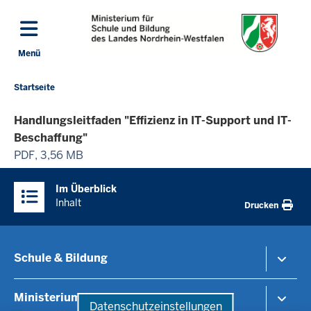
Direkt zum Inhalt
Menü
Navigation aktivieren/deaktivieren: Hauptmenü
Startseite
Sie
befinden
Handlungsleitfaden "Effizienz in IT-Support und IT-
sich
Beschaffung"
hier
PDF, 3,56 MB
Überblick:
Im Überblick
Inhalte
Inhalt
Drucken
Schule & Bildung
Schulorganisation
Ministerium
Datenschutzeinstellungen
Bildungsthemen