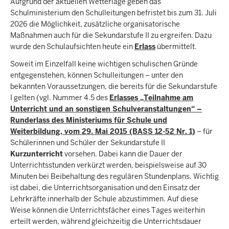
Aufgrund der aktuellen Wetterlage geben das
Schulministerium den Schulleitungen befristet bis zum 31. Juli
2026 die Möglichkeit, zusätzliche organisatorische
Maßnahmen auch für die Sekundarstufe II zu ergreifen. Dazu
wurde den Schulaufsichten heute ein
Erlass
übermittelt.
Soweit im Einzelfall keine wichtigen schulischen Gründe
entgegenstehen, können Schulleitungen – unter den
bekannten Voraussetzungen, die bereits für die Sekundarstufe
I gelten (vgl.
Nummer 4.5 des
Erlasses „Teilnahme am
Unterricht und an sonstigen Schulveranstaltungen“ –
Runderlass des Ministeriums für Schule und
Weiterbildung, vom 29. Mai 2015 (BASS 12-52 Nr. 1)
– für
Schülerinnen und Schüler der Sekundarstufe II
Kurzunterricht
vorsehen. Dabei kann die Dauer der
Unterrichtsstunden verkürzt werden, beispielsweise auf 30
Minuten bei Beibehaltung des regulären Stundenplans. Wichtig
ist dabei, die Unterrichtsorganisation und den Einsatz der
Lehrkräfte innerhalb der Schule abzustimmen. Auf diese
Weise können die Unterrichtsfächer eines Tages weiterhin
erteilt werden, während gleichzeitig die Unterrichtsdauer