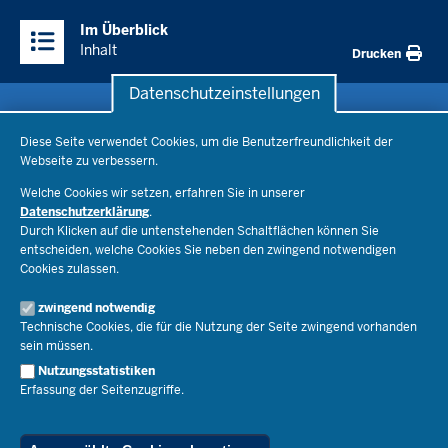
Überblick:
Im Überblick
Inhalte
Inhalt
Drucken
Datenschutzeinstellungen
Datenschutzeinstellungen
Schule & Bildung
Diese Seite verwendet Cookies, um die Benutzerfreundlichkeit der
Webseite zu verbessern.
Schulorganisation
Ministerium
Welche Cookies wir setzen, erfahren Sie in unserer
Bildungsthemen
Datenschutzerklärung
.
Lehrkräfte
Ministerin Dorothee Feller
Durch Klicken auf die untenstehenden Schaltflächen können Sie
Presse
Recht
entscheiden, welche Cookies Sie neben den zwingend notwendigen
Staatssekretär Dr. Urban Mauer
Cookies zulassen.
Schulleben
Organisation
Pressemitteilungen
Service
Open Government
zwingend notwendig
Pressefotos
Technische Cookies, die für die Nutzung der Seite zwingend vorhanden
Bibliothek
Social Media
Schule(n) suchen
sein müssen.
Amtsblatt abonnieren
Veranstaltungen
Pressekontakt
Kontakt
Nutzungsstatistiken
Geschäftsbereich
Erfassung der Seitenzugriffe.
Der Weg zu uns
Karriere.MSB
Impressum
Publikationen