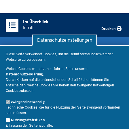
Überblick:
Im Überblick
Inhalte
Inhalt
Drucken
Datenschutzeinstellungen
Datenschutzeinstellungen
Schule & Bildung
Diese Seite verwendet Cookies, um die Benutzerfreundlichkeit der
Webseite zu verbessern.
Schulorganisation
Ministerium
Welche Cookies wir setzen, erfahren Sie in unserer
Bildungsthemen
Datenschutzerklärung
.
Lehrkräfte
Ministerin Dorothee Feller
Durch Klicken auf die untenstehenden Schaltflächen können Sie
Presse
Recht
entscheiden, welche Cookies Sie neben den zwingend notwendigen
Staatssekretär Dr. Urban Mauer
Cookies zulassen.
Schulleben
Organisation
Pressemitteilungen
Service
Open Government
zwingend notwendig
Pressefotos
Technische Cookies, die für die Nutzung der Seite zwingend vorhanden
Bibliothek
Social Media
Schule(n) suchen
sein müssen.
Amtsblatt abonnieren
Veranstaltungen
Pressekontakt
Kontakt
Nutzungsstatistiken
Geschäftsbereich
Erfassung der Seitenzugriffe.
Der Weg zu uns