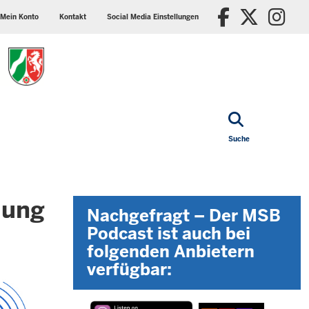
ader
Social
Faceboo
X/Tw
In
p
media
Mein Konto
Kontakt
Social Media Einstellungen
nu
settings
block
Suche
lung
Nachgefragt – Der MSB
Podcast ist auch bei
folgenden Anbietern
verfügbar: