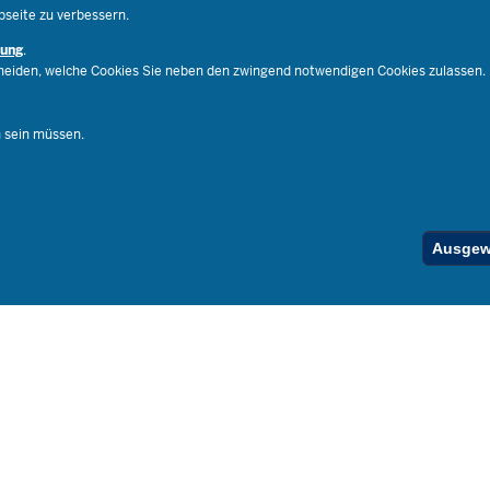
Pressekontakt
Impressu
bseite zu verbessern.
Publikatio
rung
.
RSS-Feed
cheiden, welche Cookies Sie neben den zwingend notwendigen Cookies zulassen.
Ferienord
Stellenfind
n sein müssen.
Spezialan
Below
Ausgewä
Footer
Menu