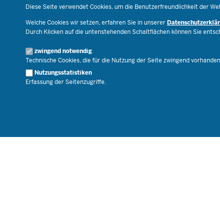
Recht
Open Government
Diese Seite verwendet Cookies, um die Benutzerfreundlichkeit der We
Schulleben
Bibliothek
Welche Cookies wir setzen, erfahren Sie in unserer
Datenschutzerklä
Veranstaltungen
Durch Klicken auf die untenstehenden Schaltflächen können Sie ents
Geschäftsbereich
zwingend notwendig
Karriere.MSB
Technische Cookies, die für die Nutzung der Seite zwingend vorhande
Nutzungsstatistiken
Erfassung der Seitenzugriffe.
© 2026 Bildungsportal NRW