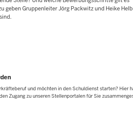
ssende Stelle? Und welche Bewerbungsschritte gilt es
u geben Gruppenleiter Jörg Packwitz und Heike Helbig
sind.
rden
hrkräfteberuf und möchten in den Schuldienst starten? Hier 
 den Zugang zu unseren Stellenportalen für Sie zusammengest