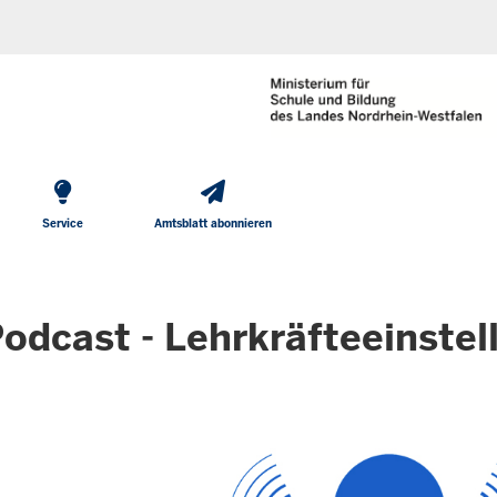
He
Direkt zum Inhalt
To
Me
Service
Amtsblatt abonnieren
odcast - Lehrkräfteeinstel