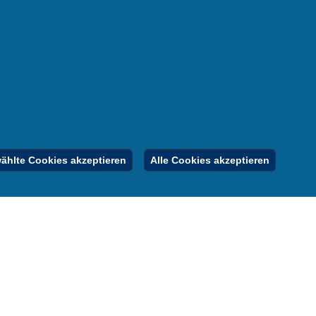
m
nen
nung
er
gebote
Inhalt
Impressum
Datenschutz
hlte Cookies akzeptieren
Alle Cookies akzeptieren