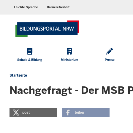
Barrierearme
Sprachen
Leichte Sprache
Barrierefreiheit
Hauptmenü
Schule & Bildung
Ministerium
Presse
Startseite
Sie
befinden
Nachgefragt - Der MSB P
sich
hier
post
teilen