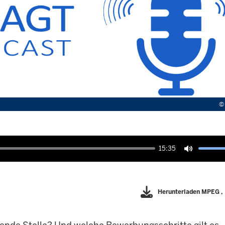
15:35
Ton
stummsch
Herunterladen
MPEG