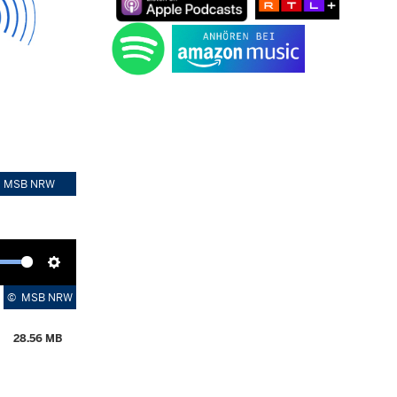
©
MSB NRW
Einstellungen
©
MSB NRW
alten
      28.56 MB
