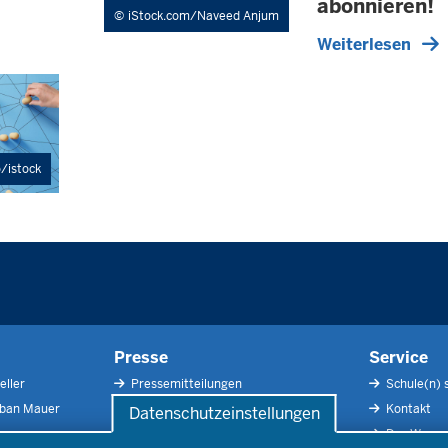
abonnieren!
iStock.com/Naveed Anjum
Weiterlesen
o/istock
Presse
Service
eller
Pressemitteilungen
Schule(n) 
rban Mauer
Pressefotos
Kontakt
Datenschutzeinstellungen
Social Media
Der Weg zu