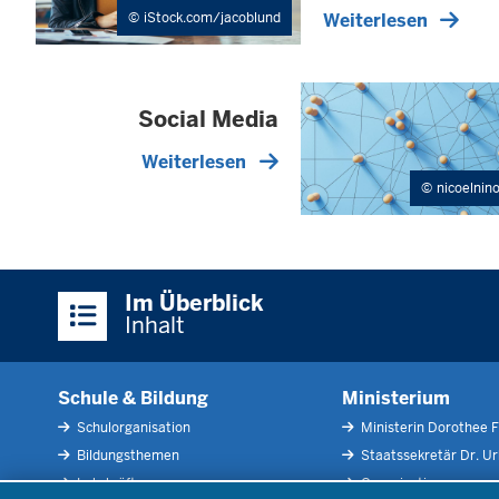
Weiterlesen
iStock.com/jacoblund
Social Media
Weiterlesen
nicoelnin
Überblick:
Im Überblick
Inhalte
Inhalt
Schule & Bildung
Ministerium
Schulorganisation
Ministerin Dorothee F
Bildungsthemen
Staatssekretär Dr. U
Lehrkräfte
Organisation
Datenschutzeinstellungen