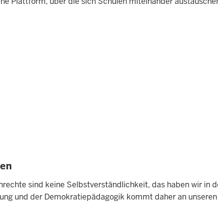
e Plattform, über die sich Schulen miteinander austausche
ten
echte sind keine Selbstverständlichkeit, das haben wir in 
ildung und der Demokratiepädagogik kommt daher an unseren