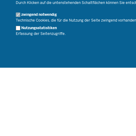
Veranstaltungen
Durch Klicken auf die untenstehenden Schaltflächen können Sie ents
Geschäftsbereich
zwingend notwendig
Karriere.MSB
Technische Cookies, die für die Nutzung der Seite zwingend vorhande
Nutzungsstatistiken
Erfassung der Seitenzugriffe.
© 2026 Bildungsportal NRW