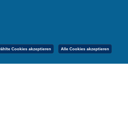
nung
er
gebote
Inhalt
Impressum
Datenschutz
hlte Cookies akzeptieren
Alle Cookies akzeptieren