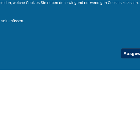
RSS-Feed
cheiden, welche Cookies Sie neben den zwingend notwendigen Cookies zulassen.
Ferienord
Stellenfind
n sein müssen.
Spezialan
Below
Ausgewä
Footer
Menu