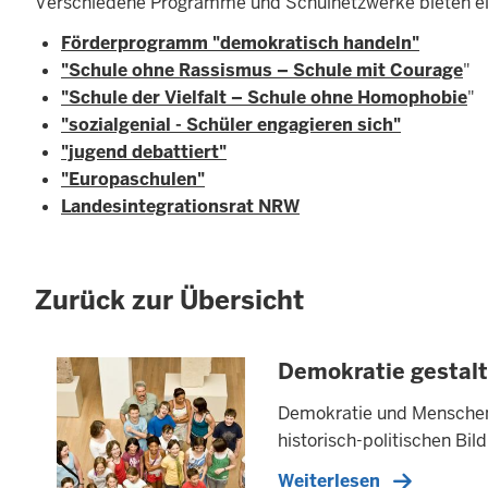
Verschiedene Programme und Schulnetzwerke bieten ein
Förderprogramm "demokratisch handeln"
"Schule ohne Rassismus – Schule mit Courage
"
"Schule der Vielfalt – Schule ohne Homophobie
"
"sozialgenial - Schüler engagieren sich"
"jugend debattiert"
"Europaschulen"
Landesintegrationsrat NRW
Zurück zur Übersicht
Demokratie gestal
Demokratie und Menschenr
historisch-politischen B
Weiterlesen