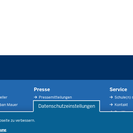
Presse
Service
eller
Pressemitteilungen
Schule(n) 
rban Mauer
Pressefotos
Kontakt
Datenschutzeinstellungen
Social Media
Der Weg zu
Pressekontakt
Impressu
bseite zu verbessern.
Publikatio
rung
.