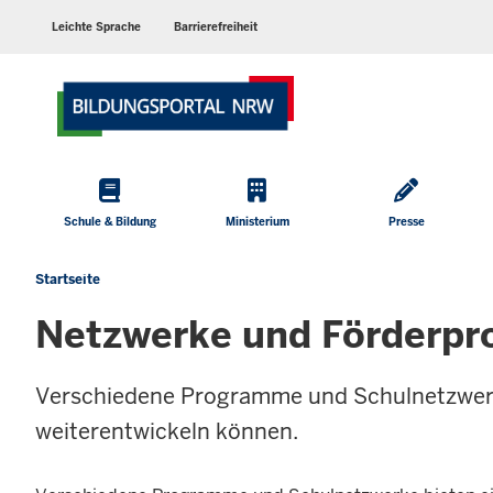
Barrierearme
Sprachen
Leichte Sprache
Barrierefreiheit
Hauptmenü
Schule & Bildung
Ministerium
Presse
Startseite
Sie
befinden
Netzwerke und Förderp
sich
hier
Verschiedene Programme und Schulnetzwerke
weiterentwickeln können.