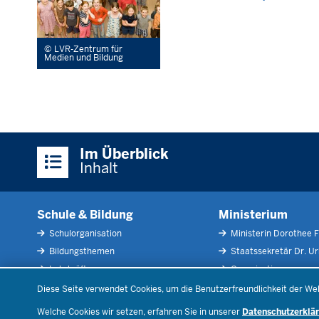
LVR-Zentrum für
Medien und Bildung
Überblick:
Im Überblick
Inhalte
Inhalt
Schule & Bildung
Ministerium
Schulorganisation
Ministerin Dorothee F
Bildungsthemen
Staatssekretär Dr. U
Lehrkräfte
Organisation
Datenschutzeinstellungen
Recht
Open Government
Diese Seite verwendet Cookies, um die Benutzerfreundlichkeit der We
Schulleben
Bibliothek
Welche Cookies wir setzen, erfahren Sie in unserer
Datenschutzerklä