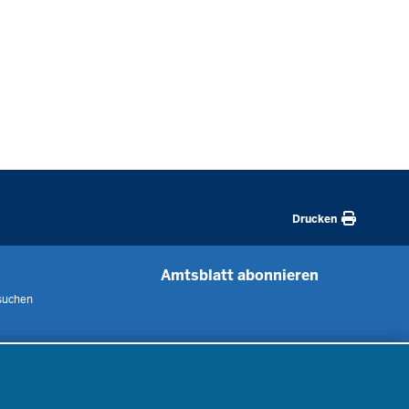
Drucken
Amtsblatt abonnieren
suchen
 uns
m
nen