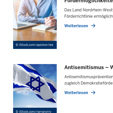
Fördermöglichkeite
Das Land Nordrhein-Westfa
Förderrichtlinie ermöglich
Weiterlesen
iStock.com/apichon tee
Antisemitismus –
Antisemitismusprävention 
zugleich Demokratieförder
Weiterlesen
iStock.com/rarrarorro