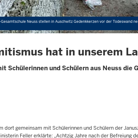
k-Gesamtschule Neuss stellen in Auschwitz Gedenkkerzen vor der Todeswand nebe
emitismus hat in unserem L
mit Schülerinnen und Schülern aus Neuss die
t, um dort gemeinsam mit Schülerinnen und Schülern der Ja
isterin Feller erklärte: „Achtzig Jahre nach der Befreiung 