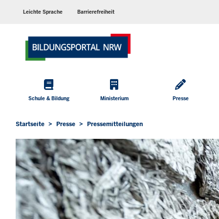
Barrierearme
Sprachen
Leichte Sprache
Barrierefreiheit
Hauptmenü
Schule & Bildung
Ministerium
Presse
Startseite
Presse
Pressemitteilungen
Sie
befinden
sich
hier