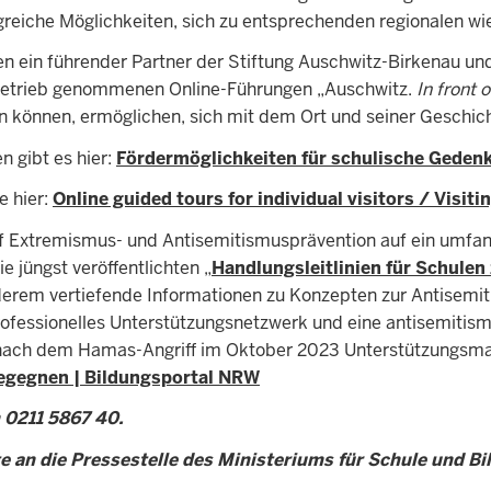
eiche Möglichkeiten, sich zu entsprechenden regionalen wie
en ein führender Partner der Stiftung Auschwitz-Birkenau und
n Betrieb genommenen Online-Führungen „Auschwitz.
In front 
können, ermöglichen, sich mit dem Ort und seiner Geschich
 gibt es hier:
Fördermöglichkeiten für schulische Geden
e hier:
Online guided tours for individual visitors / Visit
uf Extremismus- und Antisemitismusprävention auf ein umfan
 jüngst veröffentlichten „
Handlungsleitlinien für Schule
 anderem vertiefende Informationen zu Konzepten zur Antisemi
rofessionelles Unterstützungsnetzwerk und eine antisemitism
nach dem Hamas-Angriff im Oktober 2023 Unterstützungsmate
gegnen | Bildungsportal NRW
n 0211 5867 40.
e an die Pressestelle des Ministeriums für Schule und Bi