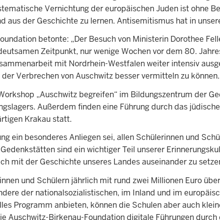
ystematische Vernichtung der europäischen Juden ist ohne 
nd aus der Geschichte zu lernen. Antisemitismus hat in unser
undation betonte: „Der Besuch von Ministerin Dorothee Fell
deutsamen Zeitpunkt, nur wenige Wochen vor dem 80. Jahres
e Zusammenarbeit mit Nordrhein-Westfalen weiter intensiv au
der Verbrechen von Auschwitz besser vermitteln zu können.
 Workshop „Auschwitz begreifen“ im Bildungszentrum der Ge
gslagers. Außerdem finden eine Führung durch das jüdische
tigen Krakau statt.
ung ein besonderes Anliegen sei, allen Schülerinnen und Schü
Gedenkstätten sind ein wichtiger Teil unserer Erinnerungsku
ch mit der Geschichte unseres Landes auseinander zu setze
nen und Schülern jährlich mit rund zwei Millionen Euro über
ondere der nationalsozialistischen, im Inland und im europä
lles Programm anbieten, können die Schulen aber auch klein
die Auschwitz-Birkenau-Foundation digitale Führungen durch