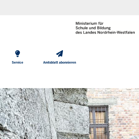
He
Direkt zum Inhalt
To
Me
Service
Amtsblatt abonnieren