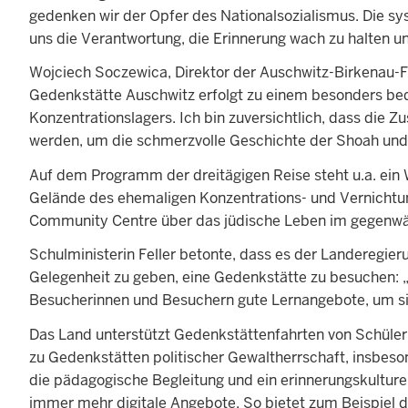
gedenken wir der Opfer des Nationalsozialismus. Die s
uns die Verantwortung, die Erinnerung wach zu halten u
Wojciech Soczewica, Direktor der Auschwitz-Birkenau-Fo
Gedenkstätte Auschwitz erfolgt zu einem besonders be
Konzentrationslagers. Ich bin zuversichtlich, dass di
werden, um die schmerzvolle Geschichte der Shoah und 
Auf dem Programm der dreitägigen Reise steht u.a. ein
Gelände des ehemaligen Konzentrations- und Vernichtun
Community Centre über das jüdische Leben im gegenwär
Schulministerin Feller betonte, dass es der Landeregier
Gelegenheit zu geben, eine Gedenkstätte zu besuchen: „
Besucherinnen und Besuchern gute Lernangebote, um si
Das Land unterstützt Gedenkstättenfahrten von Schülerin
zu Gedenkstätten politischer Gewaltherrschaft, insbes
die pädagogische Begleitung und ein erinnerungskulture
immer mehr digitale Angebote. So bietet zum Beispiel 