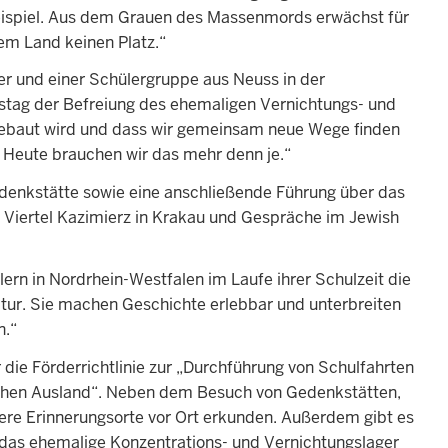
Beispiel. Aus dem Grauen des Massenmords erwächst für
em Land keinen Platz.“
er und einer Schülergruppe aus Neuss in der
tag der Befreiung des ehemaligen Vernichtungs- und
sgebaut wird und dass wir gemeinsam neue Wege finden
 Heute brauchen wir das mehr denn je.“
denkstätte sowie eine anschließende Führung über das
 Viertel Kazimierz in Krakau und Gespräche im Jewish
lern in Nordrhein-Westfalen im Laufe ihrer Schulzeit die
ltur. Sie machen Geschichte erlebbar und unterbreiten
n.“
 die Förderrichtlinie zur „Durchführung von Schulfahrten
ischen Ausland“. Neben dem Besuch von Gedenkstätten,
ere Erinnerungsorte vor Ort erkunden. Außerdem gibt es
 das ehemalige Konzentrations- und Vernichtungslager