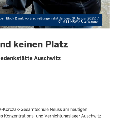
n Block 11 auf, wo Erschießungen stattfanden. (9. Januar 2025) /
©
MSB NRW / Uta Wagner
and keinen Platz
 Gedenkstätte Auschwitz
nusz-Korczak-Gesamtschule Neuss am heutigen
des Konzentrations- und Vernichtungslager Auschwitz