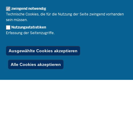
Organisation
Pressemitteilungen
Service
Open Government
zwingend notwendig
Pressefotos
Technische Cookies, die für die Nutzung der Seite zwingend vorhanden
Bibliothek
Social Media
Schule(n) suchen
sein müssen.
Amtsblatt abonnieren
Veranstaltungen
Pressekontakt
Kontakt
Nutzungsstatistiken
Geschäftsbereich
Erfassung der Seitenzugriffe.
Der Weg zu uns
Karriere.MSB
Impressum
Publikationen
© 2026 Bildungsportal NRW
Ausgewählte Cookies akzeptieren
RSS-Feed
Below
Inhalt
Impressum
Datenschutz
Ferienordnung
Alle Cookies akzeptieren
Footer
Menu
Stellenfinder
Spezialangebote