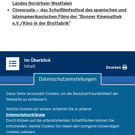
Landes Nordrhein-Westfalen
Cinescuela – das Schulfilmfestival des spanischen und
lateinamerikanischen Films der "Bonner Kinemathek
e.V./Kino in der Brotfabrik"
Überblick:
Im Überblick
Inhalte
Inhalt
Drucken
Datenschutzeinstellungen
Datenschutzeinstellungen
Schule & Bildung
Diese Seite verwendet Cookies, um die Benutzerfreundlichkeit der
Webseite zu verbessern.
Schulorganisation
Ministerium
Welche Cookies wir setzen, erfahren Sie in unserer
Bildungsthemen
Datenschutzerklärung
.
Lehrkräfte
Durch Klicken auf die untenstehenden Schaltflächen können Sie
Ministerin Dorothee Feller
Presse
Recht
entscheiden, welche Cookies Sie neben den zwingend notwendigen
Staatssekretär Dr. Urban Mauer
Cookies zulassen.
Schulleben