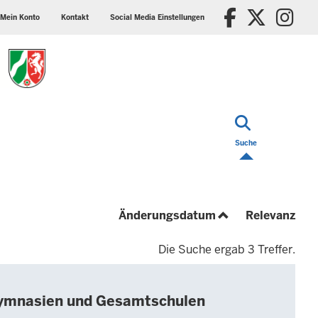
ader
Social
Faceboo
X/Tw
In
p
media
Mein Konto
Kontakt
Social Media Einstellungen
nu
settings
block
Suche
(aufsteigend)
(auf
Änderungsdatum
Relevanz
Die Suche ergab 3 Treffer.
Gymnasien und Gesamtschulen