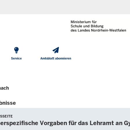
He
Direkt zum Inhalt
To
Me
Service
Amtsblatt abonnieren
nach
bnisse
SSEITE
erspezifische Vorgaben für das Lehramt an 