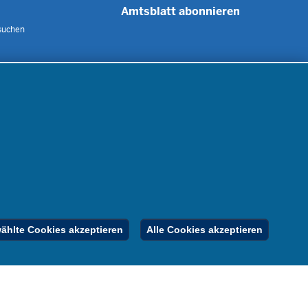
Amtsblatt abonnieren
suchen
 uns
m
nen
nung
er
gebote
Inhalt
Impressum
Datenschutz
hlte Cookies akzeptieren
Alle Cookies akzeptieren