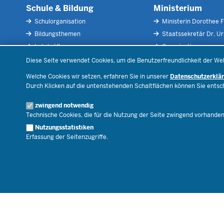
Schule & Bildung
Ministerium
Schulorganisation
Ministerin Dorothee F
Bildungsthemen
Staatssekretär Dr. U
Lehrkräfte
Organisation
Datenschutzeinstellungen
Recht
Open Government
Diese Seite verwendet Cookies, um die Benutzerfreundlichkeit der We
Schulleben
Bibliothek
Welche Cookies wir setzen, erfahren Sie in unserer
Datenschutzerklä
Veranstaltungen
Durch Klicken auf die untenstehenden Schaltflächen können Sie ents
Geschäftsbereich
zwingend notwendig
Karriere.MSB
Technische Cookies, die für die Nutzung der Seite zwingend vorhande
Nutzungsstatistiken
Erfassung der Seitenzugriffe.
© 2026 Bildungsportal NRW