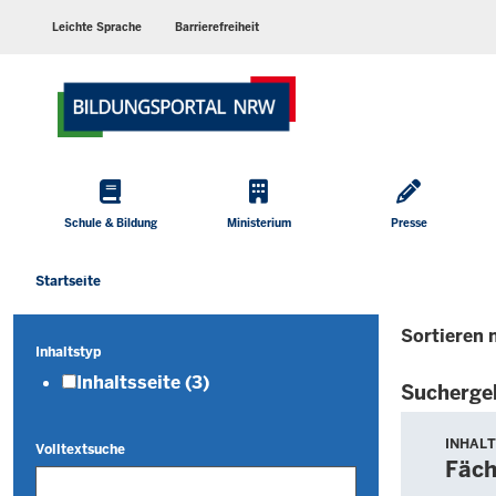
Barrierearme
Sprachen
Leichte Sprache
Barrierefreiheit
Hauptmenü
Schule & Bildung
Ministerium
Presse
Startseite
Sie
befinden
Sortieren 
sich
Inhaltstyp
hier
Inhaltsseite
(3)
Sucherge
Die
Suche
INHALT
Volltextsuche
Fäch
ergab