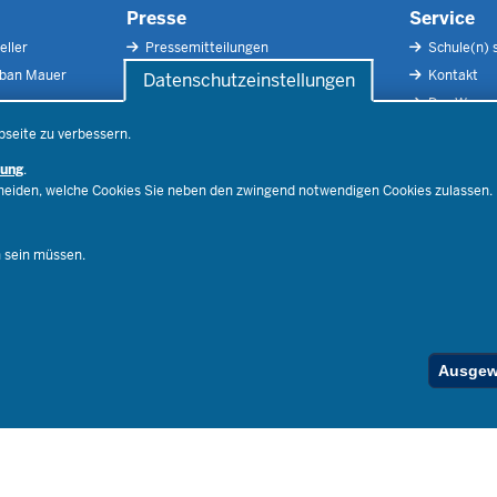
Presse
Service
eller
Pressemitteilungen
Schule(n) 
rban Mauer
Pressefotos
Kontakt
Datenschutzeinstellungen
Social Media
Der Weg zu
Pressekontakt
Impressu
bseite zu verbessern.
Publikatio
rung
.
RSS-Feed
cheiden, welche Cookies Sie neben den zwingend notwendigen Cookies zulassen.
Ferienord
Stellenfind
n sein müssen.
Spezialan
Below
Ausgewä
Footer
Menu