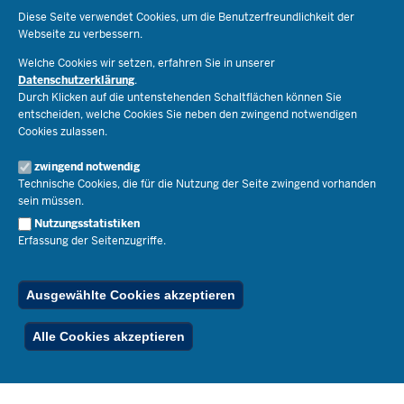
Schule & Bildung
Diese Seite verwendet Cookies, um die Benutzerfreundlichkeit der
Webseite zu verbessern.
Schulorganisation
Ministerium
Welche Cookies wir setzen, erfahren Sie in unserer
Bildungsthemen
Datenschutzerklärung
.
Lehrkräfte
Ministerin Dorothee Feller
Durch Klicken auf die untenstehenden Schaltflächen können Sie
Presse
Recht
entscheiden, welche Cookies Sie neben den zwingend notwendigen
Staatssekretär Dr. Urban Mauer
Cookies zulassen.
Schulleben
Organisation
Pressemitteilungen
Service
Open Government
zwingend notwendig
Pressefotos
Technische Cookies, die für die Nutzung der Seite zwingend vorhanden
Bibliothek
Social Media
Schule(n) suchen
sein müssen.
Amtsblatt abonnieren
Veranstaltungen
Pressekontakt
Kontakt
Nutzungsstatistiken
Geschäftsbereich
Erfassung der Seitenzugriffe.
Der Weg zu uns
Karriere.MSB
Impressum
Publikationen
© 2026 Bildungsportal NRW
Ausgewählte Cookies akzeptieren
RSS-Feed
Below
Inhalt
Impressum
Datenschutz
Ferienordnung
Alle Cookies akzeptieren
Footer
Menu
Stellenfinder
Spezialangebote