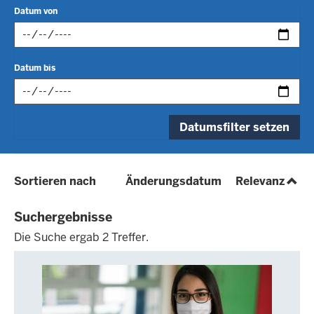
Datum von
Datum
Datum bis
im
folgenden
Format
Datum
eingeben:
Datumsfilter setzen
im
tt.mm.jjjj
folgenden
Format
(absteigend)
(aufs
Sortieren nach
Änderungsdatum
Relevanz
eingeben:
tt.mm.jjjj
Suchergebnisse
Die Suche ergab 2 Treffer.
Die
Suche
ergab
2