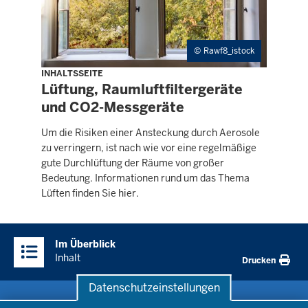
Rawf8_istock
INHALTSSEITE
Lüftung, Raumluftfiltergeräte
und CO2-Messgeräte
Um die Risiken einer Ansteckung durch Aerosole
zu verringern, ist nach wie vor eine regelmäßige
gute Durchlüftung der Räume von großer
Bedeutung. Informationen rund um das Thema
Lüften finden Sie hier.
Überblick:
Im Überblick
Inhalte
Inhalt
Drucken
Datenschutzeinstellungen
Datenschutzeinstellungen